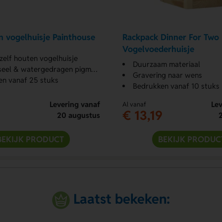
n vogelhuisje Painthouse
Rackpack Dinner For Two
Vogelvoederhuisje
zelf houten vogelhuisje
Duurzaam materiaal
el & watergedragen pigmenten
Gravering naar wens
n vanaf 25 stuks
Bedrukken vanaf 10 stuks
Levering vanaf
Lev
Al vanaf
€ 13,19
20 augustus
BEKIJK PRODUCT
BEKIJK PRODUC
Laatst bekeken: