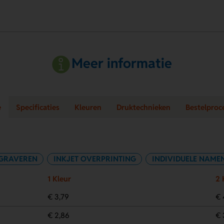
Meer informatie
e
Specificaties
Kleuren
Druktechnieken
Bestelproc
GRAVEREN
INKJET OVERPRINTING
INDIVIDUELE NAME
1 Kleur
2 
€ 3,79
€ 
€ 2,86
€ 