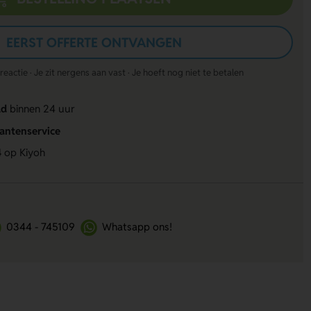
EERST OFFERTE ONTVANGEN
actie · Je zit nergens aan vast · Je hoeft nog niet te betalen
ld
binnen 24 uur
lantenservice
4
op Kiyoh
0344 - 745109
Whatsapp ons!