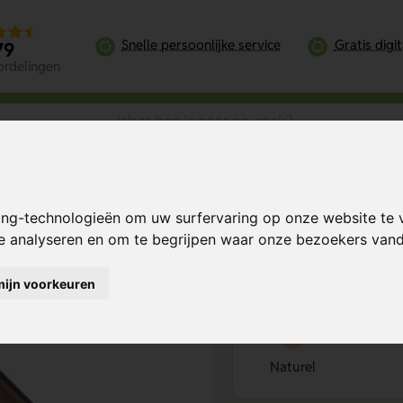
Snelle persoonlijke service
Gratis digi
79
ordelingen
urlijk
ing-technologieën om uw surfervaring op onze website te 
Bereken mijn prij
te analyseren en om te begrijpen waar onze bezoekers va
mijn voorkeuren
Kies kleur
1
Naturel