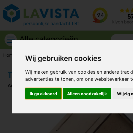
9,4
5
kiyoh beo
Alle categorieën
Home
Tuinartikelen
Vogelhuisjes
Tomtit Vogelhuisje Natu
Wij gebruiken cookies
Wij maken gebruik van cookies en andere track
Tomtit Vogelhuisje Natuurlijk
advertenties te tonen, om ons websiteverkeer 
Artikelnummer:
206575
Ik ga akkoord
Alleen noodzakelijk
Wijzig 