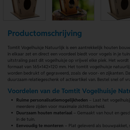
Productomschrijving
Tomtit Vogelhuisje Natuurlijk is een aantrekkelijk houten bou
in elkaar zet en direct een voordeel biedt voor vogels in je tui
uitstraling past dit vogelhuisje op vrijwel elke plek. Het word
formaat van 165×142×120 mm. Het tomtit vogelhuisje natuurlijk
worden bedrukt of gegraveerd, zoals de voor- en zijkanten. D
duurzaam relatiegeschenk of actieartikel van. Bestel snel of vr
Voordelen van de Tomtit Vogelhuisje Natu
Ruime personalisatiemogelijkheden
– Laat het vogelhuis
meerdere zijden voor maximale zichtbaarheid.
Duurzaam houten materiaal
– Gemaakt van hout en gesch
in de tuin.
Eenvoudig te monteren
– Plat geleverd als bouwpakket, s