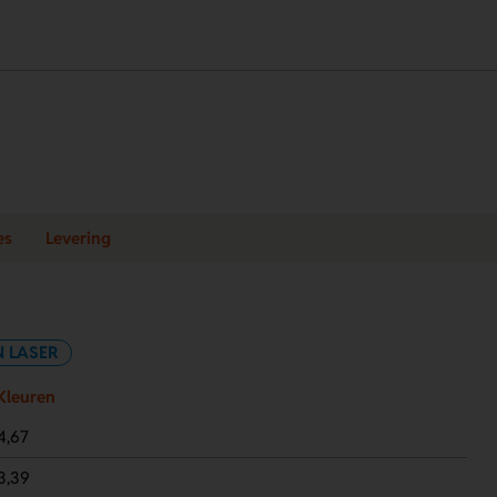
es
Levering
N LASER
Kleuren
4,67
3,39