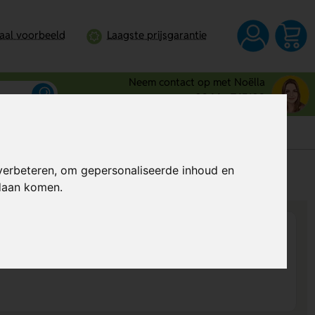
taal voorbeeld
Laagste prijsgarantie
Neem contact op met Noëlla
0344 - 745109
verbeteren, om gepersonaliseerde inhoud en
s
Al vanaf
€ 1,88
per stuk (excl. BTW)
ndaan komen.