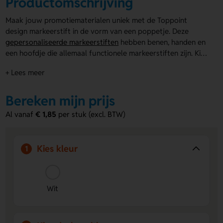
Productomschrijving
Maak jouw promotiematerialen uniek met de Toppoint
design markeerstift in de vorm van een poppetje. Deze
gepersonaliseerde markeerstiften
hebben benen, handen en
een hoofdje die allemaal functionele markeerstiften zijn. Kies
uit verschillende kleuren zoals geel, roze, groen en blauw.
+ Lees meer
Laat je logo of boodschap full colour bedrukken voor een
opvallend effect. Perfect als relatiegeschenk of voor
evenementen. Maak markeren leuk en opvallend!
Bereken mijn prijs
Al vanaf
€ 1,85
per stuk (excl. BTW)
Kies kleur
1
Wit