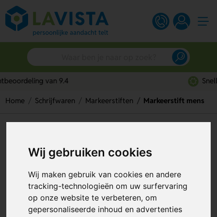
Snelle persoonlijke service
Home
Schrijfwaren
Markeerstiften
Markeerstift mens
Markeerstift mens
Wij gebruiken cookies
Artikelnummer:
261760
Wij maken gebruik van cookies en andere
tracking-technologieën om uw surfervaring
op onze website te verbeteren, om
gepersonaliseerde inhoud en advertenties