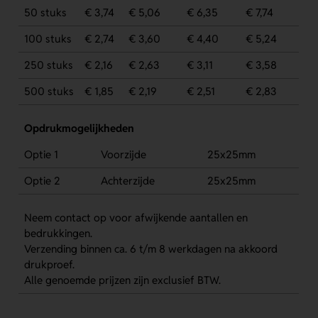
50 stuks
€ 3,74
€ 5,06
€ 6,35
€ 7,74
100 stuks
€ 2,74
€ 3,60
€ 4,40
€ 5,24
250 stuks
€ 2,16
€ 2,63
€ 3,11
€ 3,58
500 stuks
€ 1,85
€ 2,19
€ 2,51
€ 2,83
Opdrukmogelijkheden
Optie 1
Voorzijde
25x25mm
Optie 2
Achterzijde
25x25mm
Neem contact op voor afwijkende aantallen en
bedrukkingen.
Verzending binnen ca. 6 t/m 8 werkdagen na akkoord
drukproef.
Alle genoemde prijzen zijn exclusief BTW.