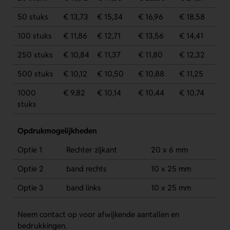
50 stuks
€ 13,73
€ 15,34
€ 16,96
€ 18,58
100 stuks
€ 11,86
€ 12,71
€ 13,56
€ 14,41
250 stuks
€ 10,84
€ 11,37
€ 11,80
€ 12,32
500 stuks
€ 10,12
€ 10,50
€ 10,88
€ 11,25
1000
€ 9,82
€ 10,14
€ 10,44
€ 10,74
stuks
Opdrukmogelijkheden
Optie 1
Rechter zijkant
20 x 6 mm
Optie 2
band rechts
10 x 25 mm
Optie 3
band links
10 x 25 mm
Neem contact op voor afwijkende aantallen en
bedrukkingen.