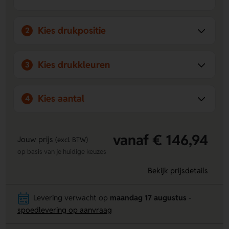
draagcomfort en voldoende bewegingsvrijheid.
Perfect voor promotie en branding
– Laat de
koptelefoon bedrukken met jouw logo voor extra
Kies drukpositie
2
zichtbaarheid op kantoor of onderweg.
Kies drukkleuren
3
Kies aantal
4
vanaf € 146,94
Jouw prijs
(excl. BTW)
op basis van je huidige keuzes
Bekijk prijsdetails
Levering verwacht op
maandag 17 augustus
-
spoedlevering op aanvraag