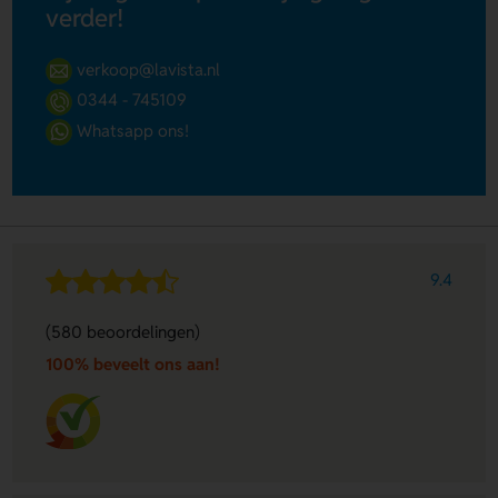
verder!
verkoop@lavista.nl
0344 - 745109
Whatsapp ons!
9.4
(580 beoordelingen)
100% beveelt ons aan!