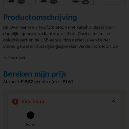
Productomschrijving
De Over ear werk hoofdtelefoon met kabel is ideaal voor
dagelijks gebruik op kantoor of thuis. Dankzij de in-line
geluidskaart en de USB-aansluiting geniet je van helder
stereo geluid en duidelijke gesprekken via de microfoon. De
Over ear werk hoofdtelefoon met kabel is lichtgewicht en
+ Lees meer
geschikt voor pc en Mac®. Met 2 meter snoer heb je
voldoende bewegingsvrijheid. Laat de koptelefoon
bedrukken met jouw logo voor extra zichtbaarheid.
Bereken mijn prijs
Voordelen van de Over ear werk
Al vanaf
€ 9,82
per stuk (excl. BTW)
hoofdtelefoon met kabel
Helder geluid en duidelijke communicatie
– In-line
Kies kleur
1
geluidskaart en microfoon zorgen voor optimale
audiokwaliteit tijdens calls en meetings.
Comfortabel en praktisch in gebruik
– Lichtgewicht
ontwerp en 2 meter snoer bieden langdurig
Zwart