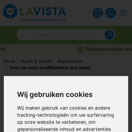
Snelle persoonlijke service
Home
Audio & Geluid
Koptelefoon
Over ear werk hoofdtelefoon met kabel
Over ear werk hoofdtelefoon
Wij gebruiken cookies
met kabel
Artikelnummer:
280520
Wij maken gebruik van cookies en andere
tracking-technologieën om uw surfervaring
op onze website te verbeteren, om
gepersonaliseerde inhoud en advertenties