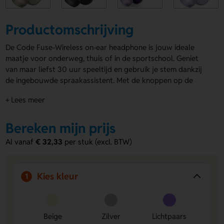
Productomschrijving
De Code Fuse-Wireless on-ear headphone is jouw ideale
maatje voor onderweg, thuis of in de sportschool. Geniet
van maar liefst 30 uur speeltijd en gebruik je stem dankzij
de ingebouwde spraakassistent. Met de knoppen op de
oorschelpen bedien je eenvoudig je muziek en gesprekken.
+ Lees meer
De Code Fuse-Wireless on-ear headphone is opvouwbaar en
verkrijgbaar in diverse kleuren. Laat de oorschelpen van de
koptelefoon bedrukken
Bereken mijn prijs
met jouw logo of ontwerp voor
door middel van doming. Klaar voor dagelijks gebruik, waar
Al vanaf
€ 32,33
per stuk (excl. BTW)
je ook bent.
Voordelen van de Code Fuse-Wireless
Kies kleur
1
On-Ear headphone
Langdurige batterijduur:
Geniet tot 30 uur
onafgebroken muziek of gesprekken zonder opladen.
Eenvoudige bediening:
Beige
Met knoppen op de
Zilver
Lichtpaars