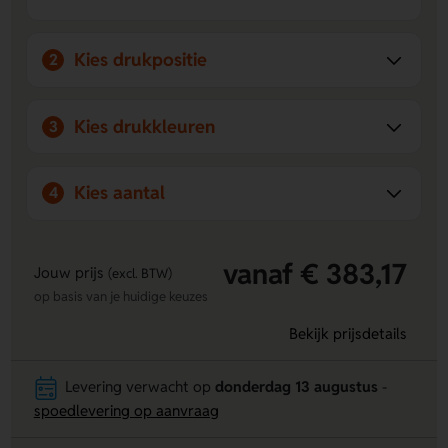
oorschelpen beheer je muziek en gesprekken snel en
intuïtief.
Personalisering mogelijk:
Laat de oorschelpen
Kies drukpositie
2
bedrukken of graveren met jouw logo of ontwerp voor
een uniek uiterlijk.
Kies drukkleuren
3
Kies aantal
4
vanaf € 383,17
Jouw prijs
(excl. BTW)
op basis van je huidige keuzes
Bekijk prijsdetails
Levering verwacht op
donderdag 13 augustus
-
spoedlevering op aanvraag