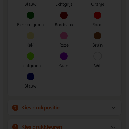
Brede kleurkeuze
Met veel kleuren vind je altijd een
Blauw
Lichtgrijs
Oranje
variant die past bij jouw stijl of huisstijl.
Flessen groen
Bordeaux
Rood
Kaki
Roze
Bruin
Lichtgroen
Paars
Wit
Blauw
Kies drukpositie
2
Kies drukkleuren
3