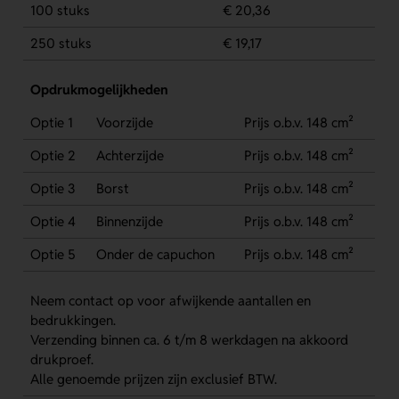
100 stuks
€ 20,36
250 stuks
€ 19,17
Opdrukmogelijkheden
Optie 1
Voorzijde
Prijs o.b.v. 148 cm²
Optie 2
Achterzijde
Prijs o.b.v. 148 cm²
Optie 3
Borst
Prijs o.b.v. 148 cm²
Optie 4
Binnenzijde
Prijs o.b.v. 148 cm²
Optie 5
Onder de capuchon
Prijs o.b.v. 148 cm²
Neem contact op voor afwijkende aantallen en
bedrukkingen.
Verzending binnen ca. 6 t/m 8 werkdagen na akkoord
drukproef.
Alle genoemde prijzen zijn exclusief BTW.