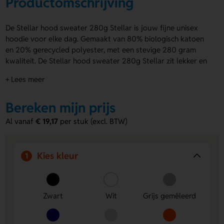
Productomschrijving
De Stellar hood sweater 280g Stellar is jouw fijne unisex
hoodie voor elke dag. Gemaakt van 80% biologisch katoen
en 20% gerecycled polyester, met een stevige 280 gram
kwaliteit. De Stellar hood sweater 280g Stellar zit lekker en
is verkrijgbaar in Zwart, Wit, Grijs gemêleerd, Blauw,
+ Lees meer
Lichtgrijs, Oranje, Flessen groen, Bordeaux, Rood, Kaki, Roze,
Bruin, Lichtgroen en Paars. Laat jouw logo, naam of eigen
Bereken mijn prijs
ontwerp aanbrengen op Voorzijde, Achterzijde, Borst, Below
the hood of Inside. Bestel of vraag een prijs op.
Al vanaf
€ 19,17
per stuk (excl. BTW)
Voordelen van de Stellar hood sweater
280g Stellar
Kies kleur
1
Veel drukposities
Voorzijde, Achterzijde, Borst, Below
the hood en Inside geven je volop keuze voor jouw
ontwerp.
Zwart
Wit
Grijs gemêleerd
Comfortabele en stevige kwaliteit
De mix van
biologisch katoen en gerecycled polyester voelt prettig
aan en draagt lang mee.