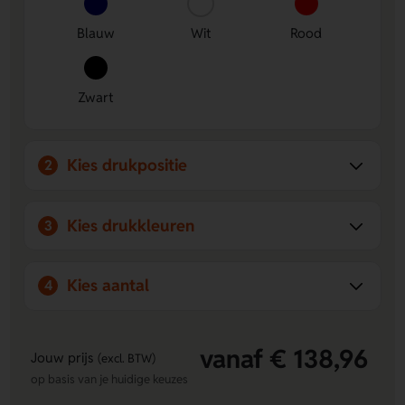
Speels en veelzijdig:
Ideaal voor een actief moment op
het strand of in het park.
Blauw
Wit
Rood
Zwart
Kies drukpositie
2
Kies drukkleuren
3
Kies aantal
4
vanaf € 138,96
Jouw prijs
(excl. BTW)
op basis van je huidige keuzes