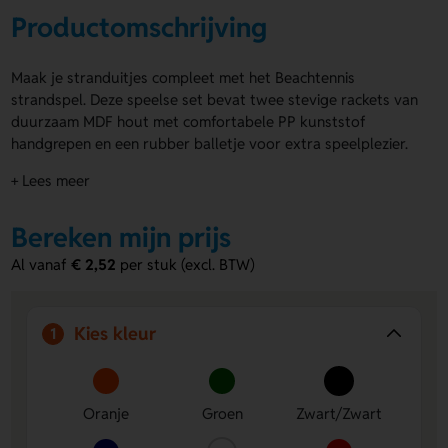
Productomschrijving
Maak je stranduitjes compleet met het Beachtennis
strandspel. Deze speelse set bevat twee stevige rackets van
duurzaam MDF hout met comfortabele PP kunststof
handgrepen en een rubber balletje voor extra speelplezier.
Het Beachtennis strandspel wordt geleverd in een handig
+ Lees meer
mesh opbergnet, dus je neemt alles makkelijk mee. De
handgrepen zijn verkrijgbaar in diverse kleuren Laat de set
Bereken mijn prijs
bedrukken met een logo, naam of eigen ontwerp op 1 of
meerdere posities. Bestel of vraag een prijs op.
Al vanaf
€ 2,52
per stuk (excl. BTW)
Voordelen van het Beachtennis
strandspel
Kies kleur
1
Makkelijk mee te nemen:
Het mesh opbergnet maakt
meenemen en opbergen snel en simpel.
Ruimte voor bedrukking:
Laat een logo, naam of eigen
Oranje
Groen
Zwart/Zwart
ontwerp aanbrengen op meerdere drukposities voor
extra zichtbaarheid.