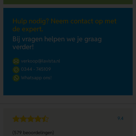
Hulp nodig? Neem contact op met
de expert.
Bij vragen helpen we je graag
verder!
verkoop@lavista.nl
0344 - 745109
Whatsapp ons!
9.4
(579 beoordelingen)