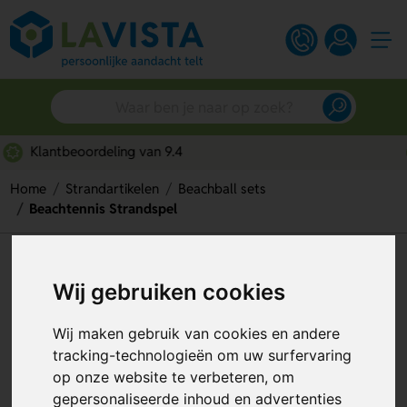
Snelle persoonlijke service
Home
Strandartikelen
Beachball sets
Beachtennis Strandspel
Beachtennis Strandspel
Wij gebruiken cookies
Artikelnummer:
293800
Wij maken gebruik van cookies en andere
tracking-technologieën om uw surfervaring
op onze website te verbeteren, om
gepersonaliseerde inhoud en advertenties