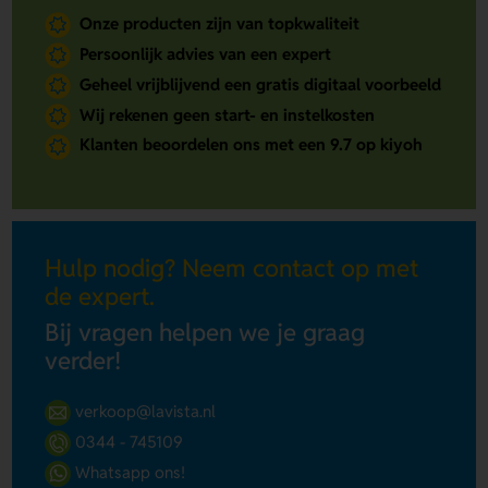
Onze producten zijn van topkwaliteit
Persoonlijk advies van een expert
Geheel vrijblijvend een gratis digitaal voorbeeld
Wij rekenen geen start- en instelkosten
Klanten beoordelen ons met een 9.7 op kiyoh
Hulp nodig? Neem contact op met
de expert.
Bij vragen helpen we je graag
verder!
verkoop@lavista.nl
0344 - 745109
Whatsapp ons!