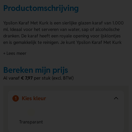
Productomschrijving
Ypsilon Karaf Met Kurk is een sierlijke glazen karaf van 1.000
ml. Ideaal voor het serveren van water, sap of alcoholische
dranken. De karaf heeft een royale opening voor ijsklontjes
en is gemakkelijk te reinigen. Je kunt Ypsilon Karaf Met Kurk
laten bedrukken in kleur of voorzien van een imitatie-ets. Je
+ Lees meer
kunt ook de dop graveren, zelfs individueel per stuk. Bestel
snel of vraag een offerte aan.
Bereken mijn prijs
Voordelen van de Ypsilon Karaf Met
Al vanaf
€ 7,97
per stuk (excl. BTW)
Kurk
Personaliseren mogelijk:
Bedrukking en gravering op
karaf en dop voor een bijzonder resultaat.
Kies kleur
1
Praktische opening:
Royale opening maakt het
toevoegen van ijsklontjes eenvoudig.
Veelzijdig gebruik:
Geschikt voor water, sap en
Transparant
alcoholische dranken.