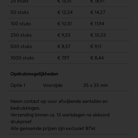
25 stuks
€ 15,51
€ 18,91
50 stuks
€ 12,24
€ 14,27
100 stuks
€ 10,51
€ 11,94
250 stuks
€ 9,33
€ 10,33
500 stuks
€ 8,57
€ 9,11
1000 stuks
€ 7,97
€ 8,44
Opdrukmogelijkheden
Optie 1
Voorzijde
35 x 35 mm
Neem contact op voor afwijkende aantallen en
bedrukkingen.
Verzending binnen ca. 13 werkdagen na akkoord
drukproef.
Alle genoemde prijzen zijn exclusief BTW.