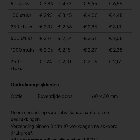
50 stuks
€ 3,86
€ 4,73
€ 5,65
€ 6,59
100 stuks
€ 2,93
€ 3,45
€ 4,00
€ 4,48
250 stuks
€ 2,32
€ 2,58
€ 2,85
€ 3,13
500 stuks
€ 2,17
€ 2,34
€ 2,51
€ 2,68
1000 stuks
€ 2,06
€ 2,15
€ 2,27
€ 2,38
2500
€ 1,94
€ 2,01
€ 2,09
€ 2,17
stuks
Opdrukmogelijkheden
Optie 1
Bovenzijde doos
60 x 30 mm
Neem contact op voor afwijkende aantallen en
bedrukkingen.
Verzending binnen 8 t/m 10 werkdagen na akkoord
drukproef.
Alle genoemde prijzen zijn exclusief BTW.