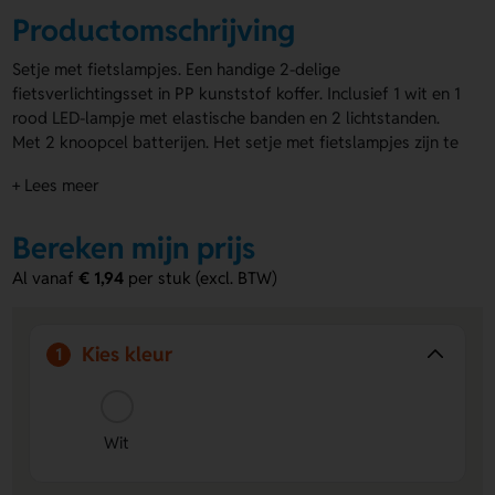
Productomschrijving
Setje met fietslampjes. Een handige 2-delige
fietsverlichtingsset in PP kunststof koffer. Inclusief 1 wit en 1
rood LED-lampje met elastische banden en 2 lichtstanden.
Met 2 knoopcel batterijen. Het setje met fietslampjes zijn te
bedrukken op de lampjes en/of op het doosje, voor extra
+ Lees meer
zichtbaarheid van je logo!
Wil je andere
fietslampjes laten bedrukken
? Bekijk ons
Bereken mijn prijs
assortiment!
Al vanaf
€ 1,94
per stuk (excl. BTW)
Voordelen het setje met fietslampjes
Personaliseren mogelijk:
Laat de lampjes bedrukken
Kies kleur
1
voor een uniek of promotioneel effect.
Direct gebruiksklaar:
Inclusief knoopcelbatterijen en
elastische banden, zodat je meteen kunt starten met
verlichting.
Wit
Flexibele lichtopties:
Twee lichtstanden zorgen voor
optimale zichtbaarheid in verschillende situaties.