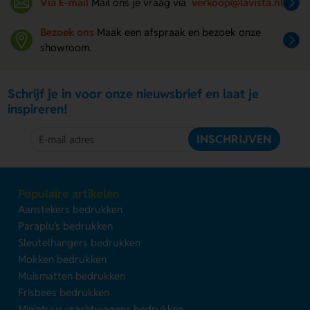
Via E-mail
Mail ons je vraag via
verkoop@lavista.nl
Bezoek ons
Maak een afspraak en bezoek onze
showroom.
Schrijf je in voor onze nieuwsbrief en laat je
inspireren!
INSCHRIJVEN
Populaire artikelen
Aanstekers bedrukken
Paraplu's bedrukken
Sleutelhangers bedrukken
Mokken bedrukken
Muismatten bedrukken
Frisbees bedrukken
Miniatuur vrachtwagens bedrukken