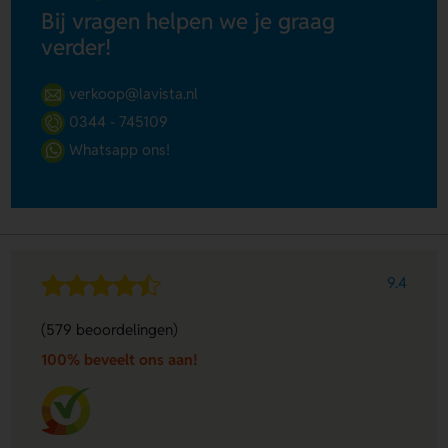
Bij vragen helpen we je graag
verder!
verkoop@lavista.nl
0344 - 745109
Whatsapp ons!
9.4
(579 beoordelingen)
100% beveelt ons aan!