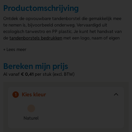
Productomschrijving
Ontdek de opvouwbare tandenborstel die gemakkelijk mee
te nemen is, bijvoorbeeld onderweg. Vervaardigd uit
ecologisch tarwestro en PP plastic. Je kunt het handvat van
de
tandenborstels bedrukken
met een logo, naam of eigen
ontwerp. Ideaal voor bedrijven die de opvouwbare
+ Lees meer
tandenborstel als promotiemateriaal willen inzetten om hun
merk te versterken!
Bereken mijn prijs
Voordelen van de opvouwbare
Al vanaf
€ 0,41
per stuk (excl. BTW)
tandenborstel
Compact en draagbaar:
Dankzij het opvouwbare
ontwerp neem je de tandenborstel gemakkelijk mee,
Kies kleur
1
perfect voor onderweg of op reis.
Duurzaam materiaal:
Gemaakt van ecologisch
tarwestro en PP plastic, waardoor de tandenborstel
milieuvriendelijk en robuust is.
Naturel
Personaliseerbaar handvat:
Bedruk of graveer het
handvat met een logo, naam of eigen ontwerp om je