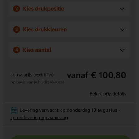
merk op een stijlvolle manier te promoten.
Kies drukpositie
2
Kies drukkleuren
3
Kies aantal
4
vanaf € 100,80
Jouw prijs
(excl. BTW)
op basis van je huidige keuzes
Bekijk prijsdetails
Levering verwacht op
donderdag 13 augustus
-
spoedlevering op aanvraag