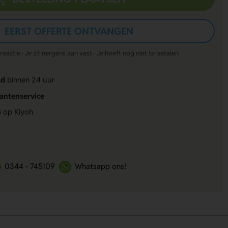
EERST OFFERTE ONTVANGEN
actie · Je zit nergens aan vast · Je hoeft nog niet te betalen
ld
binnen 24 uur
lantenservice
4
op Kiyoh
0344 - 745109
Whatsapp ons!