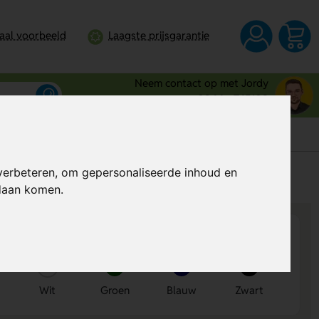
taal voorbeeld
Laagste prijsgarantie
Neem contact op met Jordy
0344 - 745109
verbeteren, om gepersonaliseerde inhoud en
s
Al vanaf
€ 3,50
per stuk (excl. BTW)
ndaan komen.
Wit
Groen
Blauw
Zwart