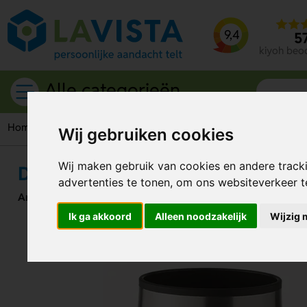
9,4
5
kiyoh beo
Alle categorieën
Home
Drinkwaren
Reisbekers
Dubbelwandige reisbeker (
Wij gebruiken cookies
Wij maken gebruik van cookies en andere track
Dubbelwandige reisbeker (350 ml
advertenties te tonen, om ons websiteverkeer 
Artikelnummer:
309288
Ik ga akkoord
Alleen noodzakelijk
Wijzig 