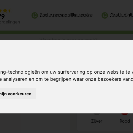
Snelle persoonlijke service
Gratis digi
79
ordelingen
350 ml)
ing-technologieën om uw surfervaring op onze website te 
)
Bereken mijn prij
te analyseren en om te begrijpen waar onze bezoekers va
mijn voorkeuren
Kies kleur
1
Zilver
Rood