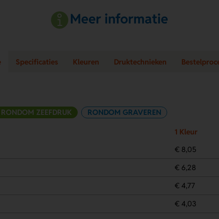
Meer informatie
e
Specificaties
Kleuren
Druktechnieken
Bestelproc
RONDOM ZEEFDRUK
RONDOM GRAVEREN
1 Kleur
€ 8,05
€ 6,28
€ 4,77
€ 4,03