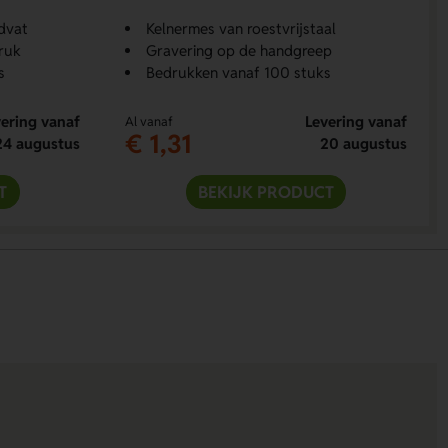
dvat
Kelnermes van roestvrijstaal
ruk
Gravering op de handgreep
s
Bedrukken vanaf 100 stuks
ering vanaf
Levering vanaf
Al vanaf
€ 1,31
24 augustus
20 augustus
T
BEKIJK PRODUCT