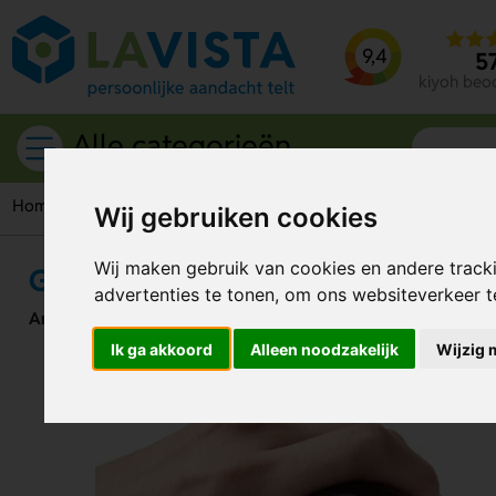
9,4
5
kiyoh beo
Alle categorieën
Home
Flesopeners
Gerecycled Aluminium Flesopener
Wij gebruiken cookies
Wij maken gebruik van cookies en andere track
Gerecycled Aluminium Flesopene
advertenties te tonen, om ons websiteverkeer 
Artikelnummer:
314792
Ik ga akkoord
Alleen noodzakelijk
Wijzig 