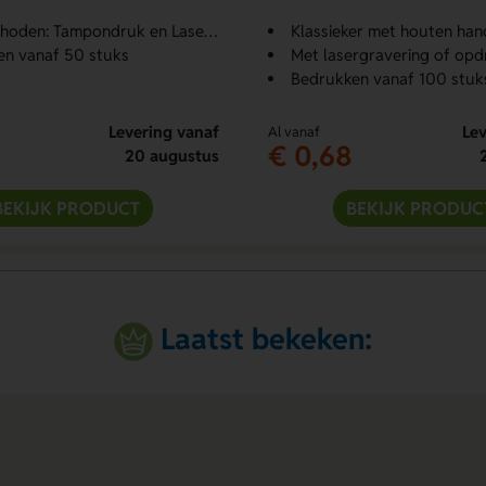
den: Tampondruk en Lasergraveren
Klassieker met houten han
en vanaf 50 stuks
Met lasergravering of opd
Bedrukken vanaf 100 stuk
Levering vanaf
Lev
Al vanaf
€ 0,68
20 augustus
BEKIJK PRODUCT
BEKIJK PRODUC
Laatst bekeken: