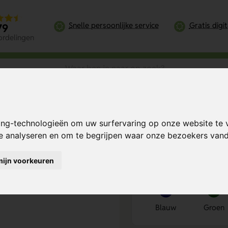
Snelle persoonlijke service
Gratis digi
79
ordelingen
ing-technologieën om uw surfervaring op onze website te 
r
Bereken mijn prij
te analyseren en om te begrijpen waar onze bezoekers va
mijn voorkeuren
Kies kleur
1
Blauw
Groen