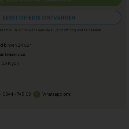
EERST OFFERTE ONTVANGEN
actie · Je zit nergens aan vast · Je hoeft nog niet te betalen
ld
binnen 24 uur
lantenservice
4
op Kiyoh
0344 - 745109
Whatsapp ons!