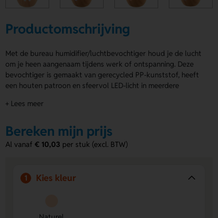
Productomschrijving
Met de bureau humidifier/luchtbevochtiger houd je de lucht
om je heen aangenaam tijdens werk of ontspanning. Deze
bevochtiger is gemaakt van gerecycled PP-kunststof, heeft
een houten patroon en sfeervol LED-licht in meerdere
kleuren. De bureau humidifier/luchtbevochtiger wordt
+ Lees meer
geleverd met een USB-oplaadkabel en heeft een tankinhoud
van 120 ml. Je kunt de voorkant laten bedrukken met jouw
Bereken mijn prijs
ontwerp. Perfect voor een herkenbare branding.
Al vanaf
€ 10,03
per stuk (excl. BTW)
Voordelen van de bureau
humidifier/luchtbevochtiger
Duurzaam materiaal:
Gemaakt van gerecycled
Kies kleur
1
kunststof met houten patroon.
Compact ontwerp:
Past gemakkelijk op elk bureau
zonder ruimte in te nemen.
Naturel
Bedrukbare voorkant:
Voeg eenvoudig je logo of