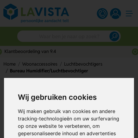
Snelle persoonlijke service
Home
Woonaccessoires
Luchtbevochtigers
Bureau Humidifier/Luchtbevochtiger
Bureau
Wij gebruiken cookies
Humidifier/Luchtbevochtiger
Wij maken gebruik van cookies en andere
Artikelnummer:
318251
tracking-technologieën om uw surfervaring
op onze website te verbeteren, om
gepersonaliseerde inhoud en advertenties