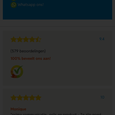
Whatsapp ons!
9.4
(579 beoordelingen)
100% beveelt ons aan!
10
Monique
"prima communicatie , prijs en product - Ze zijn goed