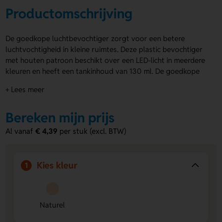
Productomschrijving
De goedkope luchtbevochtiger zorgt voor een betere
luchtvochtigheid in kleine ruimtes. Deze plastic bevochtiger
met houten patroon beschikt over een LED-licht in meerdere
kleuren en heeft een tankinhoud van 130 ml. De goedkope
luchtbevochtiger werkt via USB. Je kunt jouw eigen ontwerp
+ Lees meer
op de zij- en bovenkant van de luchtbevochtiger laten
bedrukken. Wordt geleverd in een geschenkverpakking.
Bereken mijn prijs
Voordelen van de goedkope
Al vanaf
€ 4,39
per stuk (excl. BTW)
luchtbevochtiger
Multicolor LED-licht:
Verlicht je ruimte met
afwisselende kleuren voor een rustgevende sfeer.
Kies kleur
1
USB-aansluiting:
Eenvoudig aan te sluiten op laptop,
powerbank of adapter.
Bedrukbaar ontwerp:
Laat jouw logo of boodschap
Naturel
goed zichtbaar terugkomen op twee posities.