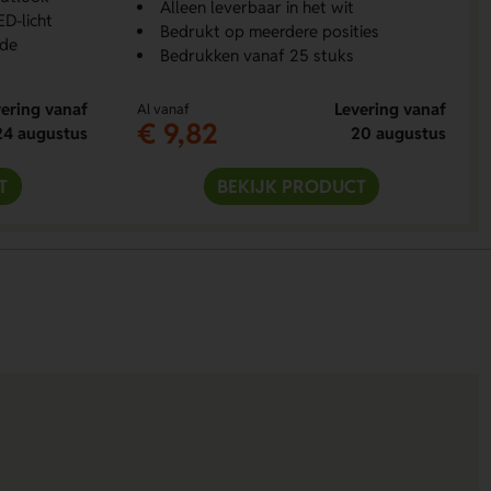
Alleen leverbaar in het wit
ED-licht
Bedrukt op meerdere posities
jde
Bedrukken vanaf 25 stuks
ering vanaf
Levering vanaf
Al vanaf
€ 9,82
24 augustus
20 augustus
T
BEKIJK PRODUCT