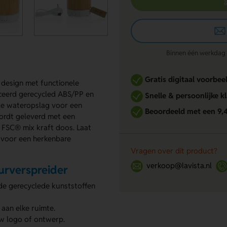
Binnen één werkdag re
Gratis digitaal voorbee
design met functionele
iceerd gerecycled ABS/PP en
Snelle & persoonlijke k
de wateropslag voor een
Beoordeeld met een 9,
wordt geleverd met een
n FSC® mix kraft doos. Laat
 voor een herkenbare
Vragen over dit product?
verkoop@lavista.nl
urverspreider
de gerecyclede kunststoffen
aan elke ruimte.
w logo of ontwerp.