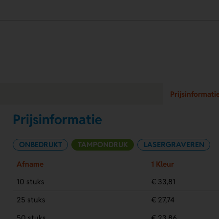
Prijsinformati
Prijsinformatie
ONBEDRUKT
TAMPONDRUK
LASERGRAVEREN
Afname
1 Kleur
10 stuks
€ 33,81
25 stuks
€ 27,74
50 stuks
€ 23,86