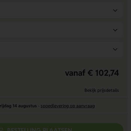
vanaf € 102,74
Bekijk prijsdetails
rijdag 14 augustus
-
spoedlevering op aanvraag
BESTELLING PLAATSEN