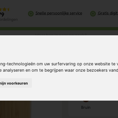
Snelle persoonlijke service
Gratis digi
79
ordelingen
iceerde geurverspreider
ing-technologieën om uw surfervaring op onze website te 
der
Bereken mijn prij
te analyseren en om te begrijpen waar onze bezoekers va
mijn voorkeuren
Kies kleur
1
Bruin