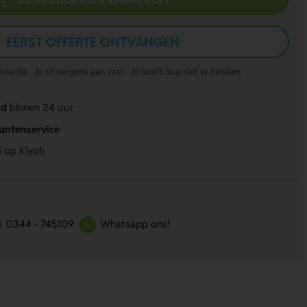
EERST OFFERTE ONTVANGEN
actie · Je zit nergens aan vast · Je hoeft nog niet te betalen
ld
binnen 24 uur
lantenservice
4
op Kiyoh
0344 - 745109
Whatsapp ons!