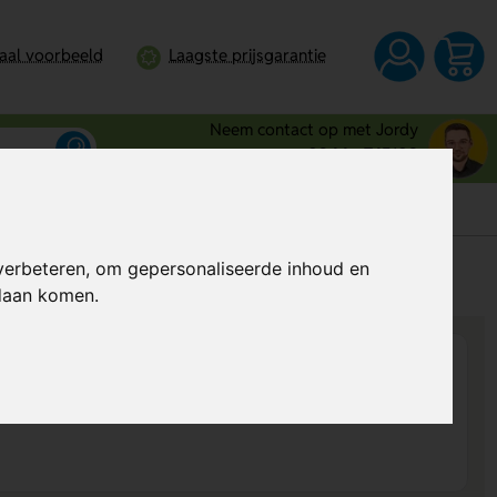
taal voorbeeld
Laagste prijsgarantie
Neem contact op met Jordy
0344 - 745109
verbeteren, om gepersonaliseerde inhoud en
s
Al vanaf
€ 19,66
per stuk (excl. BTW)
ndaan komen.