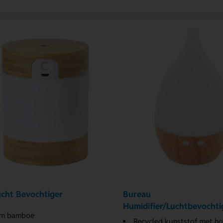
cht Bevochtiger
Bureau
Humidifier/Luchtbevochti
am bamboe
Recycled kunststof met h