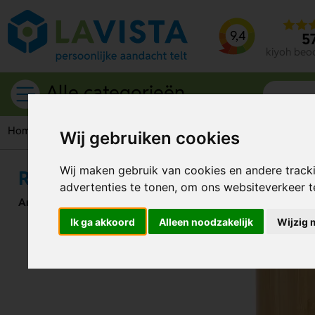
9,4
5
kiyoh beo
Alle categorieën
Home
Woonaccessoires
Luchtbevochtigers
RCS-gecertif
Wij gebruiken cookies
Wij maken gebruik van cookies en andere track
RCS-gecertificeerde geurversprei
advertenties te tonen, om ons websiteverkeer 
Artikelnummer:
319690
Ik ga akkoord
Alleen noodzakelijk
Wijzig 