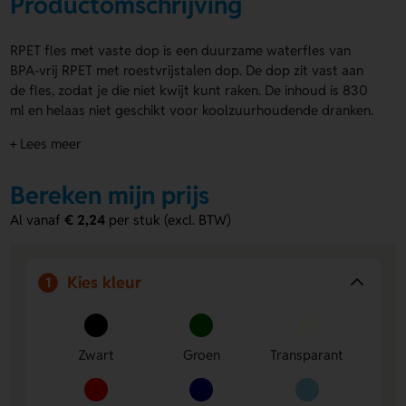
Productomschrijving
RPET fles met vaste dop is een duurzame waterfles van
BPA-vrij RPET met roestvrijstalen dop. De dop zit vast aan
de fles, zodat je die niet kwijt kunt raken. De inhoud is 830
ml en helaas niet geschikt voor koolzuurhoudende dranken.
Kies uit vele transparante kleuren. Personaliseer de fles met
+ Lees meer
een bedrukking (rondom) en laat de dop graveren, ook
individueel per stuk. Bestel snel jouw RPET fles met vaste
Bereken mijn prijs
dop of vraag een offerte op.
Al vanaf
€ 2,24
per stuk (excl. BTW)
Voordelen van de RPET fles met vaste
dop
Duurzaam en veilig materiaal:
Gemaakt van BPA-vrij
Kies kleur
1
RPET met roestvrijstalen dop.
Volledig te personaliseren:
Bedrukking rondom en
gravering op de dop, ook individueel per stuk.
Zwart
Groen
Transparant
Groot formaat:
830 ml inhoud, ideaal om altijd
voldoende water bij de hand te hebben.