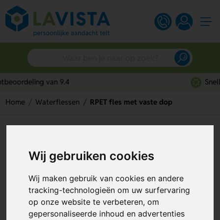
Snelle persoonlijke service
Home
Waterflessen
RPET fles met vaste dop
RPET fles met vaste dop
Artikelnummer:
318387
Wij gebruiken cookies
Wij maken gebruik van cookies en andere
tracking-technologieën om uw surfervaring
op onze website te verbeteren, om
gepersonaliseerde inhoud en advertenties