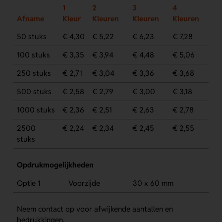
1
2
3
4
Afname
Kleur
Kleuren
Kleuren
Kleuren
50 stuks
€ 4,30
€ 5,22
€ 6,23
€ 7,28
100 stuks
€ 3,35
€ 3,94
€ 4,48
€ 5,06
250 stuks
€ 2,71
€ 3,04
€ 3,36
€ 3,68
500 stuks
€ 2,58
€ 2,79
€ 3,00
€ 3,18
1000 stuks
€ 2,36
€ 2,51
€ 2,63
€ 2,78
2500
€ 2,24
€ 2,34
€ 2,45
€ 2,55
stuks
Opdrukmogelijkheden
Optie 1
Voorzijde
30 x 60 mm
Neem contact op voor afwijkende aantallen en
bedrukkingen.