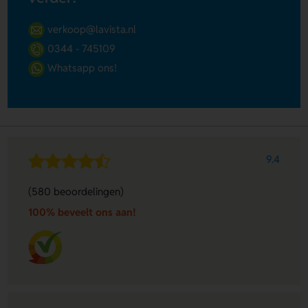
verkoop@lavista.nl
0344 - 745109
Whatsapp ons!
9.4
(580 beoordelingen)
100% beveelt ons aan!