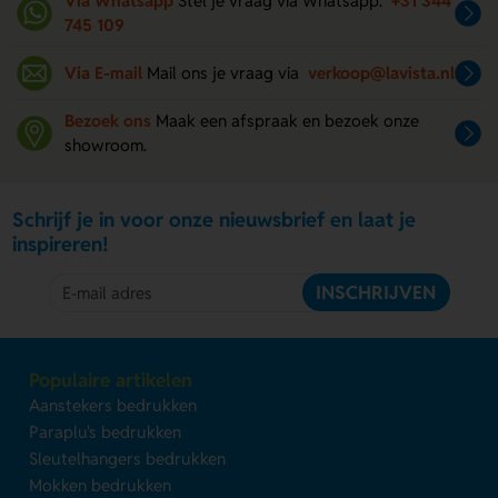
Via Whatsapp
Stel je vraag via Whatsapp.
+31 344
745 109
Via E-mail
Mail ons je vraag via
verkoop@lavista.nl
Bezoek ons
Maak een afspraak en bezoek onze
showroom.
Schrijf je in voor onze nieuwsbrief en laat je
inspireren!
INSCHRIJVEN
Populaire artikelen
Aanstekers bedrukken
Paraplu's bedrukken
Sleutelhangers bedrukken
Mokken bedrukken