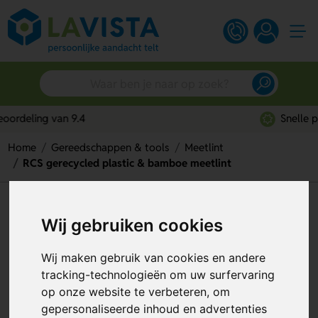
Snelle persoonlijke service
Home
Gereedschappen & tools
Meetlint
RCS gerecycled plastic & bamboe meetlint
RCS gerecycled plastic &
Wij gebruiken cookies
bamboe meetlint
Wij maken gebruik van cookies en andere
Artikelnummer:
319652
tracking-technologieën om uw surfervaring
op onze website te verbeteren, om
gepersonaliseerde inhoud en advertenties