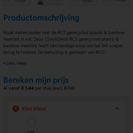
Productomschrijving
Maak meten leuker met de RCS gerecycled plastic & bamboe
meetlint in wit. Deze 1,5m/60inch RCS gerecycled plastic &
bamboe meetlint heeft een handige knop om het lint soepel
terug te trekken. De behuizing is gemaakt van RCS-
gecertificeerd gerecycled ABS plastic, glasvezel en FSC®
+ Lees meer
100% bamboe. Geschikt voor fitness en mode. Op de
bovenzijde kun je een logo, naam of eigen ontwerp laten
Bereken mijn prijs
aanbrengen. Bestel of vraag een prijs op.
Al vanaf
€ 1,44
per stuk (excl. BTW)
Voordelen van de RCS gerecycled
plastic & bamboe meetlint
Duurzaam materiaal
- Gemaakt van 64% gerecyclede
Kies kleur
1
inhoud op basis van het totale gewicht van het item.
Eigen ontwerp op de bovenzijde
- Laat een logo, naam
of eigen ontwerp aanbrengen voor een persoonlijke
Wit
touch.