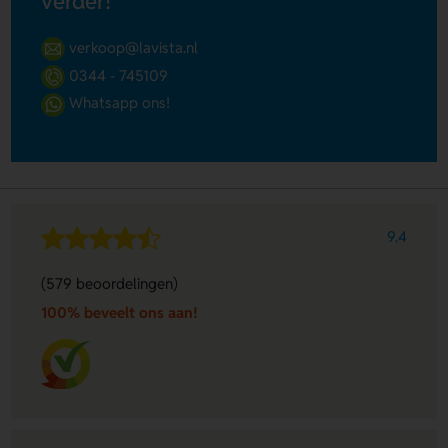
verder!
verkoop@lavista.nl
0344 - 745109
Whatsapp ons!
9.4
(579 beoordelingen)
100% beveelt ons aan!