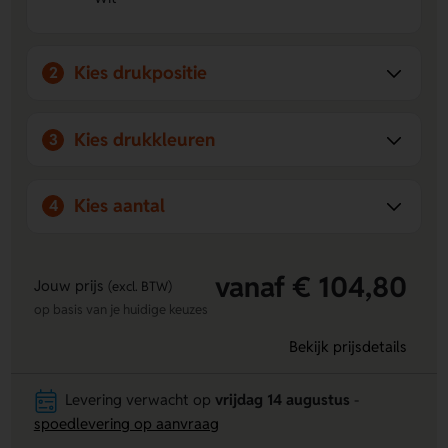
Handig in gebruik
- Het 8 mm brede lint is intrekbaar
met een knop en makkelijk mee te nemen.
Kies drukpositie
2
Kies drukkleuren
3
Kies aantal
4
vanaf € 104,80
Jouw prijs
(excl. BTW)
op basis van je huidige keuzes
Bekijk prijsdetails
Levering verwacht op
vrijdag 14 augustus
-
spoedlevering op aanvraag