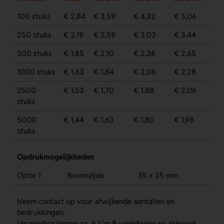
100 stuks
€ 2,84
€ 3,59
€ 4,32
€ 5,06
250 stuks
€ 2,19
€ 2,59
€ 3,03
€ 3,44
500 stuks
€ 1,85
€ 2,10
€ 2,38
€ 2,65
1000 stuks
€ 1,63
€ 1,84
€ 2,06
€ 2,28
2500
€ 1,53
€ 1,70
€ 1,88
€ 2,06
stuks
5000
€ 1,44
€ 1,63
€ 1,80
€ 1,98
stuks
Opdrukmogelijkheden
Optie 1
Bovenzijde
35 x 35 mm
Neem contact op voor afwijkende aantallen en
bedrukkingen.
Verzending binnen ca. 6 t/m 8 werkdagen na akkoord