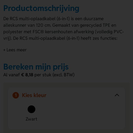
Productomschrijving
De RCS multi-oplaadkabel (6-in-1) is een duurzame
alleskunner van 120 cm. Gemaakt van gerecycled TPE en
polyester met FSC® kersenhouten afwerking (volledig PVC-
vrij). De RCS multi-oplaadkabel (6-in-1) heeft zes functies:
USB C in, USB A in, USB C out, micro USB out en IOS out. Zo
+ Lees meer
laad je vrijwel elk apparaat op, waaronder nieuwe generatie
telefoons en MacBooks. Geschikt voor zowel opladen als
synchroniseren. Je kunt de oplader personaliseren door
Bereken mijn prijs
middel van een bedrukking, gravering of doming. Verpakt in
Al vanaf
€ 8,18
per stuk (excl. BTW)
FSC® kraft sleeve.
Voordelen van de RCS multi-
Kies kleur
1
oplaadkabel
Duurzaam en milieuvriendelijk:
Gemaakt van
gerecycled TPE en polyester met FSC® kersenhouten
afwerking, volledig PVC-vrij.
Zwart
Veelzijdig in gebruik:
Met zes functies laad en
synchroniseer je vrijwel elk apparaat, inclusief nieuwe