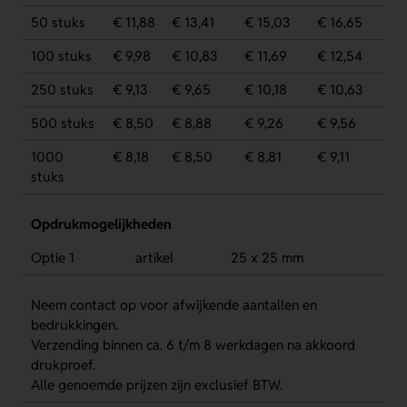
50 stuks
€ 11,88
€ 13,41
€ 15,03
€ 16,65
100 stuks
€ 9,98
€ 10,83
€ 11,69
€ 12,54
250 stuks
€ 9,13
€ 9,65
€ 10,18
€ 10,63
500 stuks
€ 8,50
€ 8,88
€ 9,26
€ 9,56
1000
€ 8,18
€ 8,50
€ 8,81
€ 9,11
stuks
Opdrukmogelijkheden
Optie 1
artikel
25 x 25 mm
Neem contact op voor afwijkende aantallen en
bedrukkingen.
Verzending binnen ca. 6 t/m 8 werkdagen na akkoord
drukproef.
Alle genoemde prijzen zijn exclusief BTW.