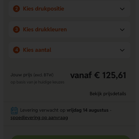
telefoons en MacBooks.
Kies drukpositie
2
Personaliseerbaar:
Voeg eenvoudig je eigen
bedrukking, gravering of doming toe voor een uniek en
professioneel resultaat.
Kies drukkleuren
3
Kies aantal
4
vanaf € 125,61
Jouw prijs
(excl. BTW)
op basis van je huidige keuzes
Bekijk prijsdetails
Levering verwacht op
vrijdag 14 augustus
-
spoedlevering op aanvraag