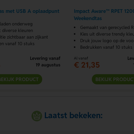
as met USB A oplaadpunt
Impact Aware™ RPET 120
Weekendtas
pladen onderweg
Gemaakt van gerecycled 
t diverse kleuren
Kies uit diverse trendy kle
tie zichtbaar aan zijkant
Druk jouw logo op de voor
n vanaf 10 stuks
Bedrukken vanaf 10 stuks
Levering vanaf
Lev
Al vanaf
4
€ 21,35
19 augustus
BEKIJK PRODUCT
BEKIJK PRODUC
Laatst bekeken: