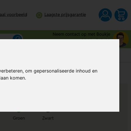
taal voorbeeld
Laagste prijsgarantie
Neem contact op met Boukje
0344 - 745109
verbeteren, om gepersonaliseerde inhoud en
s
Al vanaf
€ 16,77
(Excl. BTW)
ndaan komen.
Groen
Zwart