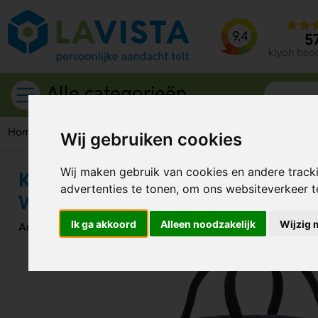
9,4
5
kiyoh beo
Alle categorieën
Home
Tassen
Reistassen
Kezar AWARE™ Gerecycled Can
Wij gebruiken cookies
Wij maken gebruik van cookies en andere track
Kezar AWARE™ Gerecycled Canva
advertenties te tonen, om ons websiteverkeer 
Weekendtas
Ik ga akkoord
Alleen noodzakelijk
Wijzig 
Artikelnummer:
320026