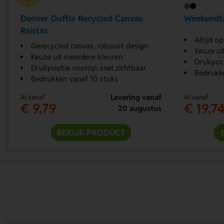
Denver Duffle Recycled Canvas
Weekendt
Reistas
Altijd o
Gerecycled canvas, robuust design
Keuze ui
Keuze uit meerdere kleuren
Drukposi
Drukpositie voorop, snel zichtbaar
Bedrukke
Bedrukken vanaf 10 stuks
Levering vanaf
Al vanaf
Al vanaf
€ 9,79
€ 19,7
20 augustus
BEKIJK PRODUCT