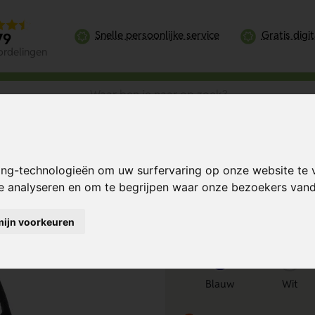
Snelle persoonlijke service
Gratis digi
79
ordelingen
vas Deluxe Weekendtas
ing-technologieën om uw surfervaring op onze website te 
s Deluxe
Bereken mijn prij
te analyseren en om te begrijpen waar onze bezoekers va
mijn voorkeuren
Kies kleur
1
Blauw
Wit