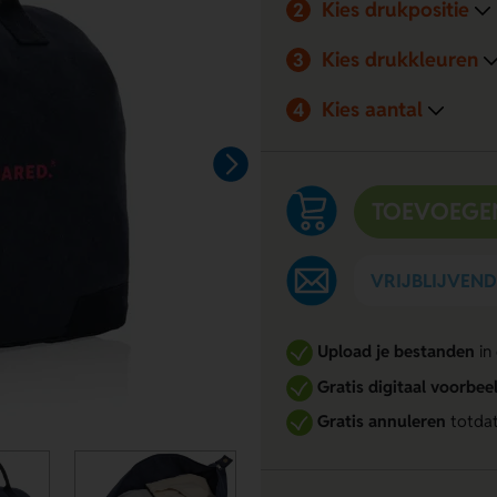
Kies drukpositie
2
Kies drukkleuren
3
Kies aantal
4
TOEVOEGE
VRIJBLIJVEN
Upload je bestanden
in
Gratis digitaal voorbee
Gratis annuleren
totdat