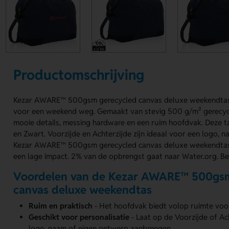
Productomschrijving
Kezar AWARE™ 500gsm gerecycled canvas deluxe weekendtas is
voor een weekend weg. Gemaakt van stevig 500 g/m² gerecyc
mooie details, messing hardware en een ruim hoofdvak. Deze t
en Zwart. Voorzijde en Achterzijde zijn ideaal voor een logo, 
Kezar AWARE™ 500gsm gerecycled canvas deluxe weekendtas 
een lage impact. 2% van de opbrengst gaat naar Water.org. Bes
Voordelen van de Kezar AWARE™ 500gsm
canvas deluxe weekendtas
Ruim en praktisch
- Het hoofdvak biedt volop ruimte voor
Geschikt voor personalisatie
- Laat op de Voorzijde of A
logo, naam of eigen ontwerp aanbrengen.