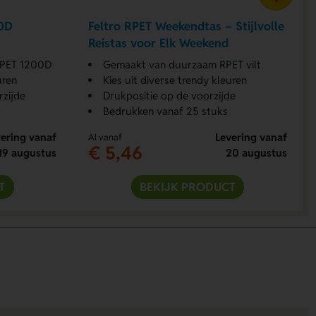
0D
Feltro RPET Weekendtas – Stijlvolle
Reistas voor Elk Weekend
RPET 1200D
Gemaakt van duurzaam RPET vilt
uren
Kies uit diverse trendy kleuren
zijde
Drukpositie op de voorzijde
Bedrukken vanaf 25 stuks
ering vanaf
Levering vanaf
Al vanaf
€ 5,46
19 augustus
20 augustus
T
BEKIJK PRODUCT