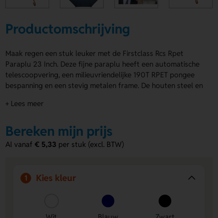
Productomschrijving
Maak regen een stuk leuker met de Firstclass Rcs Rpet
Paraplu 23 Inch. Deze fijne paraplu heeft een automatische
telescoopvering, een milieuvriendelijke 190T RPET pongee
bespanning en een stevig metalen frame. De houten steel en
handgreep geven een warme uitstraling. De Firstclass Rcs
+ Lees meer
Rpet Paraplu 23 Inch is RCS-gecertificeerd en bestaat voor
15% uit gerecycled materiaal. Verkrijgbaar in Wit, Blauw en
Bereken mijn prijs
Zwart. Laat een logo, naam of eigen ontwerp drukken op
Segment 3, panel 2, Segment 1 of panel 4. Bestel of vraag
Al vanaf
€ 5,33
per stuk (excl. BTW)
een prijs op.
Voordelen van de Firstclass Rcs Rpet
Kies kleur
1
Paraplu 23 Inch
Duurzaam materiaal
Dankzij 15% gerecycled materiaal
en RPET kies je voor een slimme, milieuvriendelijke
Wit
Blauw
Zwart
paraplu.