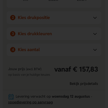
Ruimte voor jouw ontwerp
Laat eenvoudig een logo,
naam of eigen ontwerp aanbrengen op Segment 3,
panel 2, Segment 1 of panel 4.
Kies drukpositie
2
Handig en stevig in gebruik
De automatische
telescoopvering, het metalen frame en de houten
afwerking maken hem praktisch en prettig om te
Kies drukkleuren
3
gebruiken.
Aanstekers bedrukken
? Je bent bij Lavista aan het juiste
Kies aantal
4
adres!
vanaf € 157,83
Jouw prijs
(excl. BTW)
op basis van je huidige keuzes
Bekijk prijsdetails
Levering verwacht op
woensdag 12 augustus
-
spoedlevering op aanvraag