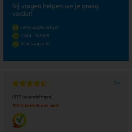
Bij vragen helpen we je graag
verder!
verkoop@lavista.nl
0344 - 745109
Whatsapp ons!
9.4
(579 beoordelingen)
100% beveelt ons aan!