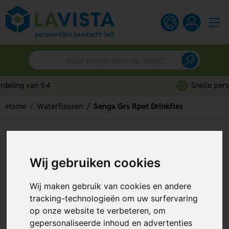
Snelle persoonlijke service
Home
Waterflessen
Senga Grs Rpet Drinkfles
Senga Grs Rpet Drinkfles
Artikelnummer:
331703
Wij gebruiken cookies
Wij maken gebruik van cookies en andere
tracking-technologieën om uw surfervaring
op onze website te verbeteren, om
gepersonaliseerde inhoud en advertenties