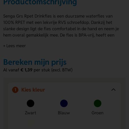
Productomschrijving
Senga Grs Rpet Drinkfles is een duurzame waterfles van
100% RPET met een lekvrije RVS schroefdop. Dankzij het
slanke design ligt de fles comfortabel in de hand en neem je
hem overal gemakkelijk mee. De fles is BPA-vrij, heeft een
inhoud van 500 ml en is GRS-gecertificeerd met 80%
+ Lees meer
gerecycled materiaal. Kies uit verschillende kleuren en
personaliseer de fles met een (individuele) bedrukking
Bereken mijn prijs
(rondom in full colour) en/of een gravering op de dop.
Bestel snel jouw Senga Grs Rpet Drinkfles of vraag eerste
Al vanaf
€ 1,39
per stuk (excl. BTW)
een offerte op.
Voordelen van de Senga Grs Rpet
Kies kleur
1
Drinkfles
Duurzaam materiaal:
Gemaakt van 100% RPET met
80% gerecycled materiaal, goed voor het milieu.
Zwart
Blauw
Groen
Gemakkelijk te personaliseren:
Laat de fles bedrukken
rondom of graveren op de dop voor een opvallend
resultaat.