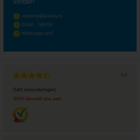
verder!
verkoop@lavista.nl
0344 - 745109
Whatsapp ons!
9.4
(580 beoordelingen)
100% beveelt ons aan!