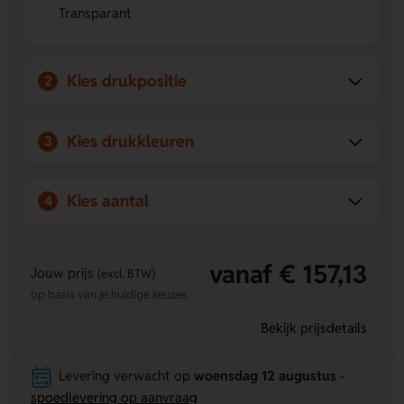
Gebruiksvriendelijk ontwerp:
Slank, comfortabel in de
Transparant
hand en lekvrije RVS schroefdop voor onderweg.
Kies drukpositie
2
Kies drukkleuren
3
Kies aantal
4
vanaf € 157,13
Jouw prijs
(excl. BTW)
op basis van je huidige keuzes
Bekijk prijsdetails
Levering verwacht op
woensdag 12 augustus
-
spoedlevering op aanvraag