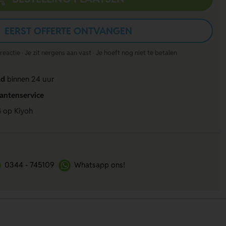
EERST OFFERTE ONTVANGEN
actie · Je zit nergens aan vast · Je hoeft nog niet te betalen
ld
binnen 24 uur
lantenservice
4
op Kiyoh
0344 - 745109
Whatsapp ons!