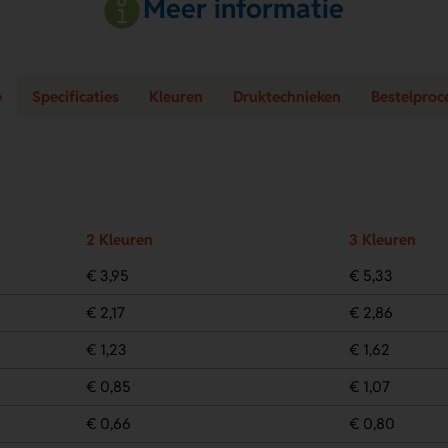
Meer informatie
e
Specificaties
Kleuren
Druktechnieken
Bestelproc
2 Kleuren
3 Kleuren
€ 3,95
€ 5,33
€ 2,17
€ 2,86
€ 1,23
€ 1,62
€ 0,85
€ 1,07
€ 0,66
€ 0,80