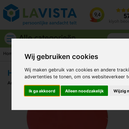
9,4
5
kiyoh beo
Alle categorieën
Home
Etenswaren
Snoep
Hart mintdispenser
Wij gebruiken cookies
Wij maken gebruik van cookies en andere track
Hart mintdispenser
advertenties te tonen, om ons websiteverkeer 
Artikelnummer:
44786
Ik ga akkoord
Alleen noodzakelijk
Wijzig 