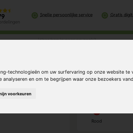
Snelle persoonlijke service
Gratis digi
79
ordelingen
ing-technologieën om uw surfervaring op onze website te 
Bereken mijn prij
te analyseren en om te begrijpen waar onze bezoekers va
mijn voorkeuren
Kies kleur
1
Rood