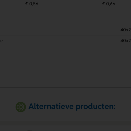
€ 0,56
€ 0,66
40x
de
40x
.
Alternatieve producten: