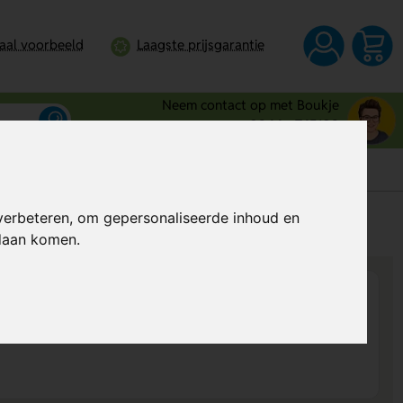
taal voorbeeld
Laagste prijsgarantie
Neem contact op met Boukje
0344 - 745109
verbeteren, om gepersonaliseerde inhoud en
s
Al vanaf
€ 0,45
per stuk (excl. BTW)
ndaan komen.