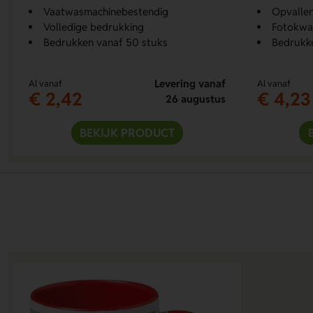
Vaatwasmachinebestendig
Opvalle
Volledige bedrukking
Fotokwal
Bedrukken vanaf 50 stuks
Bedrukke
Levering vanaf
Al vanaf
Al vanaf
€ 2,42
€ 4,23
26 augustus
BEKIJK PRODUCT