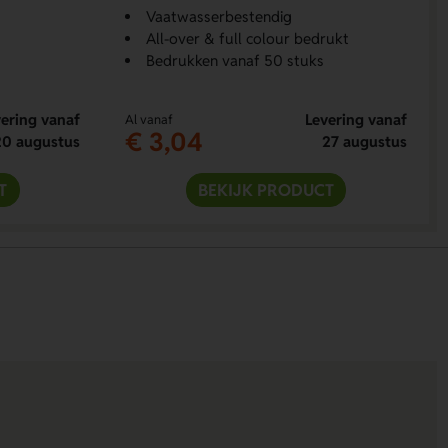
Vaatwasserbestendig
All-over & full colour bedrukt
Bedrukken vanaf 50 stuks
ering vanaf
Levering vanaf
Al vanaf
€ 3,04
20 augustus
27 augustus
T
BEKIJK PRODUCT