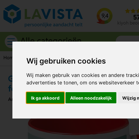
9,4
5
kiyoh beo
Alle categorieën
Home
Drinkwaren
Mokken
Fotomokken
Gekleurde sub
Wij gebruiken cookies
Wij maken gebruik van cookies en andere track
Gekleurde sublimatie mok 300 ml
advertenties te tonen, om ons websiteverkeer 
fotomomenten 300 ml
Ik ga akkoord
Alleen noodzakelijk
Wijzig 
Artikelnummer:
75616