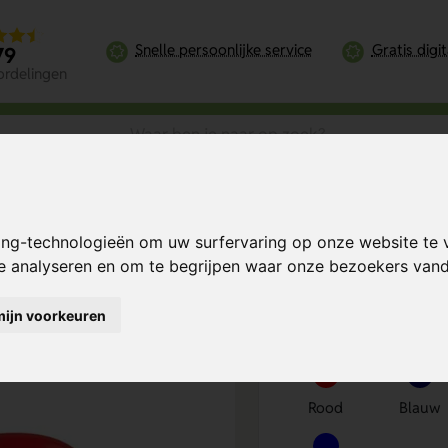
Snelle persoonlijke service
Gratis digi
79
ordelingen
limatie mok 300 ml voor fotomomenten 300 ml
ing-technologieën om uw surfervaring op onze website te 
 voor
Bereken mijn prij
te analyseren en om te begrijpen waar onze bezoekers va
mijn voorkeuren
Kies kleur
1
Rood
Blauw