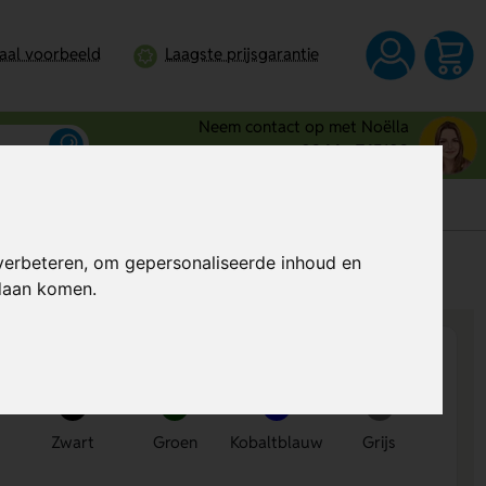
taal voorbeeld
Laagste prijsgarantie
Neem contact op met Noëlla
0344 - 745109
verbeteren, om gepersonaliseerde inhoud en
s
Al vanaf
€ 2,28
per stuk (excl. BTW)
ndaan komen.
Zwart
Groen
Kobaltblauw
Grijs