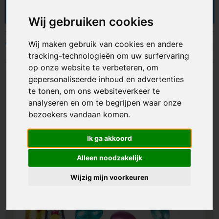
naar wens te bedrukken zijn. Of je nu op zoek
bent naar een klein of groot cadeau, bij ons vind
Wij gebruiken cookies
je gegarandeerd het gewenste relatiegeschenk
voor Pasen 2026! Zo maak jij met onze
Wij maken gebruik van cookies en andere
producten van Eerste en Tweede Paasdag een
Filters
tracking-technologieën om uw surfervaring
mooi moment.
op onze website te verbeteren, om
gepersonaliseerde inhoud en advertenties
te tonen, om ons websiteverkeer te
analyseren en om te begrijpen waar onze
bezoekers vandaan komen.
Ik ga akkoord
Alleen noodzakelijk
Wijzig mijn voorkeuren