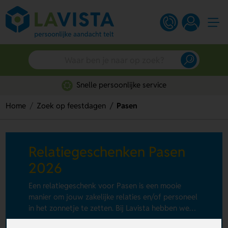
Snelle persoonlijke service
Home
Zoek op feestdagen
Pasen
Relatiegeschenken Pasen
2026
Een relatiegeschenk voor Pasen is een mooie
manier om jouw zakelijke relaties en/of personeel
in het zonnetje te zetten. Bij Lavista hebben we
diverse paascadeaus om weg te geven die geheel
+ Lees meer