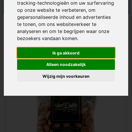
van jouw collega's of relaties tijdens het
tracking-technologieën om uw surfervaring
Sinterklaasfeest? Dan zijn onze Sinterklaas
op onze website te verbeteren, om
geschenken de perfecte keuze. Van zakjes met
gepersonaliseerde inhoud en advertenties
kruidnoten tot amandelstaven, chocoladeletters,
te tonen, om ons websiteverkeer te
strooigoed of complete Sint geschenkpakketten
Filters
analyseren en om te begrijpen waar onze
—er is voor iedereen wat wils. Je kunt deze Sint
bezoekers vandaan komen.
geschenken laten bedrukken met je logo, een
persoonlijke boodschap of een eigen ontwerp.
Ik ga akkoord
Met deze gepersonaliseerde Sinterklaas
geschenken speel je in op 5 december en maak je
Alleen noodzakelijk
op een smaakvolle manier reclame!
Wijzig mijn voorkeuren