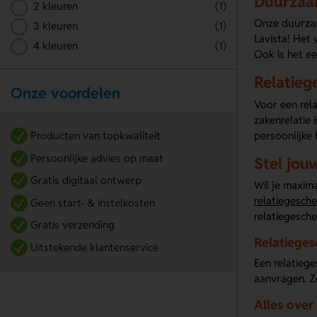
Duurzaam
2 kleuren
(1)
Onze duurzam
3 kleuren
(1)
Lavista! Het
4 kleuren
(1)
Ook is het ee
Relatieg
Onze voordelen
Voor een rela
zakenrelatie 
persoonlijke
Producten van topkwaliteit
Persoonlijke advies op maat
Stel jou
Gratis digitaal ontwerp
Wil je maxima
relatiegesch
Geen start- & instelkosten
relatiegesche
Gratis verzending
Relatieges
Uitstekende klantenservice
Een relatiege
aanvragen. Z
Alles over