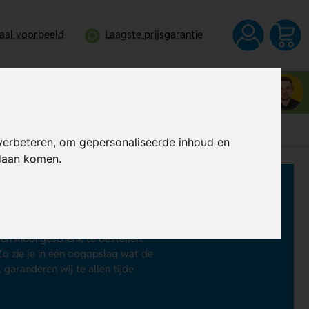
taal voorbeeld
Laagste prijsgarantie
Neem contact op met Jordy
0344 - 745109
verbeteren, om gepersonaliseerde inhoud en
ndaan komen.
ro
roducten die leuk zijn om cadeau te
en mooi geschenk te bestellen.
 Zo zie je in één oogopslag wat de
 garanderen wij te allen tijde