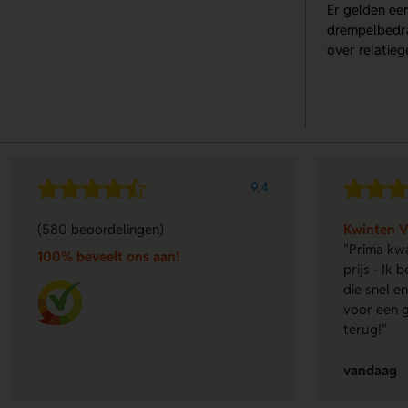
Er gelden ee
drempelbedrag
over relatie
9.4
(580 beoordelingen)
Kwinten 
"Prima kwa
100% beveelt ons aan!
prijs - Ik
die snel 
voor een g
terug!"
vandaag