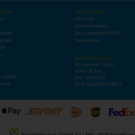
matie
Over Lavista
ce
Over ons
s
Onze voordelen
leveren
Duurzaamheid & MVO
kproef
Keurmerken
ken
n
Adresgegevens
Morsestraat 11 A-B
d
4004 JP Tiel
e vragen
KvK: 54142792
nemen
BTW: NL851187638B01
Beoordeling door klanten: 9.4 / 580 - 100% beveelt ons