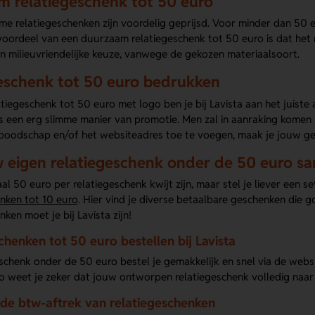
 relatiegeschenk tot 50 euro
e relatiegeschenken zijn voordelig geprijsd. Voor minder dan 50 e
 voordeel van een duurzaam relatiegeschenk tot 50 euro is dat het
n milieuvriendelijke keuze, vanwege de gekozen materiaalsoort.
eschenk tot 50 euro bedrukken
tiegeschenk tot 50 euro met logo ben je bij Lavista aan het juist
is een erg slimme manier van promotie. Men zal in aanraking komen
 boodschap en/of het websiteadres toe te voegen, maak je jouw ge
w eigen relatiegeschenk onder de 50 euro s
al 50 euro per relatiegeschenk kwijt zijn, maar stel je liever een
enken tot 10 euro
. Hier vind je diverse betaalbare geschenken die 
nken moet je bij Lavista zijn!
chenken tot 50 euro bestellen bij Lavista
schenk onder de 50 euro bestel je gemakkelijk en snel via de websi
o weet je zeker dat jouw ontworpen relatiegeschenk volledig naar 
 de btw-aftrek van relatiegeschenken