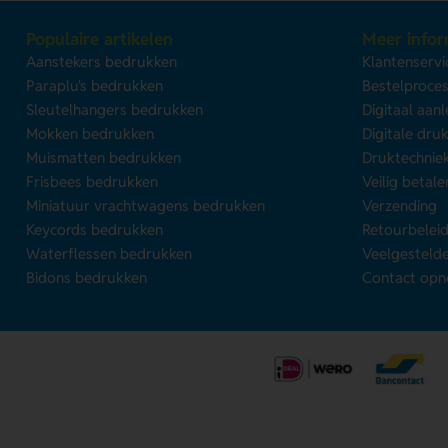
Populaire artikelen
Meer infor
Aanstekers bedrukken
Klantenservi
Paraplu's bedrukken
Bestelproce
Sleutelhangers bedrukken
Digitaal aan
Mokken bedrukken
Digitale dru
Muismatten bedrukken
Druktechnie
Frisbees bedrukken
Veilig betale
Miniatuur vrachtwagens bedrukken
Verzending
Keycords bedrukken
Retourbelei
Waterflessen bedrukken
Veelgesteld
Bidons bedrukken
Contact op