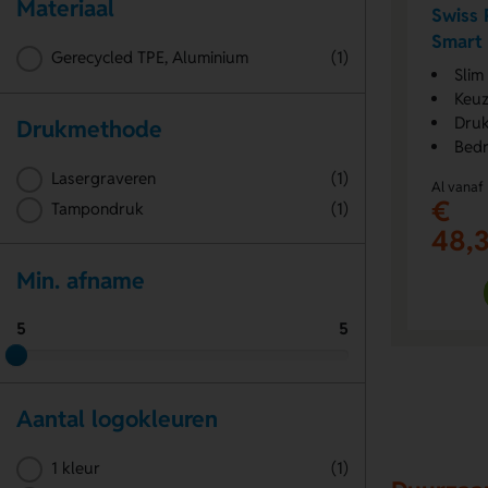
Materiaal
Swiss 
Smart 
Gerecycled TPE, Aluminium
(1)
Slim
Keuz
Druk
Drukmethode
Bedr
Lasergraveren
(1)
Al vanaf
€
Tampondruk
(1)
48,
Min. afname
5
5
Aantal logokleuren
1 kleur
(1)