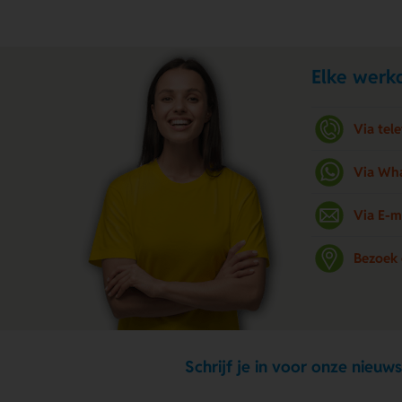
Elke werkd
Via tel
Via Wh
Via E-m
Bezoek
Schrijf je in voor onze nieuws