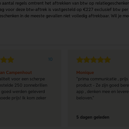
n aantal regels omtrent het aftrekken van btw op relatiegeschenke
 voor deze btw-aftrek is vastgesteld op €227 exclusief btw per ja
geschenken in de meeste gevallen niet volledig aftrekbaar. Wil je
10
Van Campenhout
Monique
liteit voor een scherpe
"prima communicatie , prijs
 bestelde 250 zonnebrillen
product - Ze zijn goed ber
en goed werden geleverd
app , denken mee en lever
oede prijs! Ik kom zeker
beloven."
5 dagen geleden