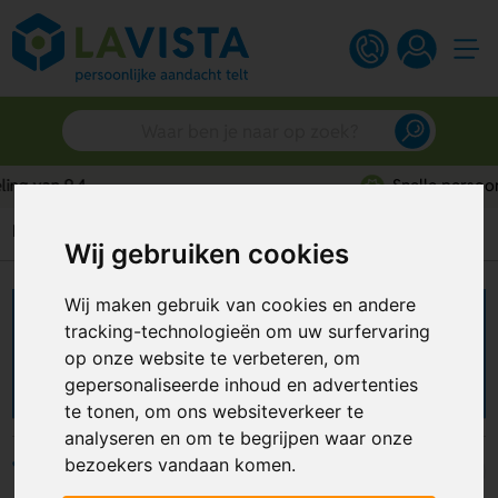
Snelle persoonlijke service
Home
Zoek op budget
Vanaf 50 euro
Wij gebruiken cookies
Wij maken gebruik van cookies en andere
relatiegeschenken boven
tracking-technologieën om uw surfervaring
op onze website te verbeteren, om
50 euro
gepersonaliseerde inhoud en advertenties
te tonen, om ons websiteverkeer te
analyseren en om te begrijpen waar onze
bezoekers vandaan komen.
Filters