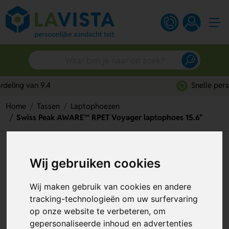
Snelle persoonlijke service
Home
Tassen
Laptophoezen
Swiss Peak AWARE™ RPET Voyager laptophoes 15.6"
Swiss Peak AWARE™ RPET
Wij gebruiken cookies
Voyager laptophoes 15.6"
Artikelnummer:
293053
Wij maken gebruik van cookies en andere
tracking-technologieën om uw surfervaring
op onze website te verbeteren, om
gepersonaliseerde inhoud en advertenties