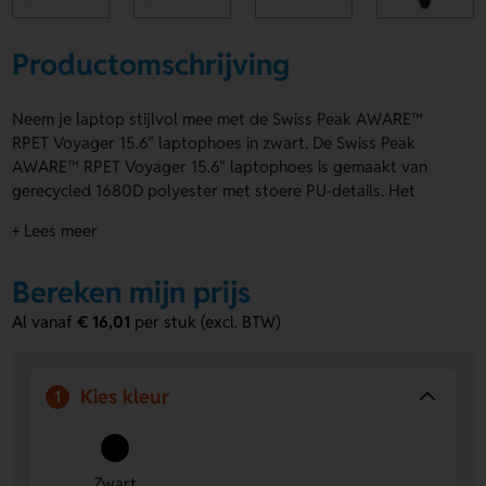
Productomschrijving
Neem je laptop stijlvol mee met de Swiss Peak AWARE™
RPET Voyager 15.6" laptophoes in zwart. De Swiss Peak
AWARE™ RPET Voyager 15.6" laptophoes is gemaakt van
gerecycled 1680D polyester met stoere PU-details. Het
handige voorvak met rits biedt extra ruimte voor je
+ Lees meer
essentials. De voering bestaat uit 150D gerecycled
polyester. Dankzij de AWARE™ tracer weet je zeker dat
Bereken mijn prijs
gerecyclede materialen echt zijn gebruikt. Bestel of vraag
een prijs op.
Al vanaf
€ 16,01
per stuk (excl. BTW)
Voordelen van de Swiss Peak AWARE™
RPET Voyager 15.6" laptophoes
Kies kleur
1
Duurzame keuze
- Gemaakt van gerecycled materiaal en
goed voor slimmer gebruik van grondstoffen.
Ruimte voor branding
- Laat een logo, naam of eigen
Zwart
ontwerp aanbrengen op de achterzijde of voorzijde.