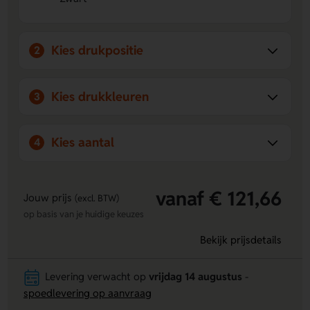
Extra praktisch
- Het voorvak met rits houdt
accessoires netjes en direct bij de hand.
Kies drukpositie
2
Kies drukkleuren
3
Kies aantal
4
vanaf € 121,66
Jouw prijs
(excl. BTW)
op basis van je huidige keuzes
Bekijk prijsdetails
Levering verwacht op
vrijdag 14 augustus
-
spoedlevering op aanvraag