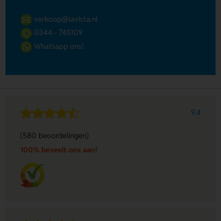
verkoop@lavista.nl
0344 - 745109
Whatsapp ons!
9.4
(580 beoordelingen)
100% beveelt ons aan!