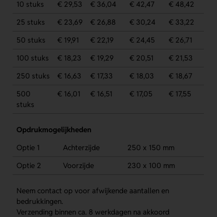
10 stuks
€ 29,53
€ 36,04
€ 42,47
€ 48,42
25 stuks
€ 23,69
€ 26,88
€ 30,24
€ 33,22
50 stuks
€ 19,91
€ 22,19
€ 24,45
€ 26,71
100 stuks
€ 18,23
€ 19,29
€ 20,51
€ 21,53
250 stuks
€ 16,63
€ 17,33
€ 18,03
€ 18,67
500
€ 16,01
€ 16,51
€ 17,05
€ 17,55
stuks
Opdrukmogelijkheden
Optie 1
Achterzijde
250 x 150 mm
Optie 2
Voorzijde
230 x 100 mm
Neem contact op voor afwijkende aantallen en
bedrukkingen.
Verzending binnen ca. 8 werkdagen na akkoord