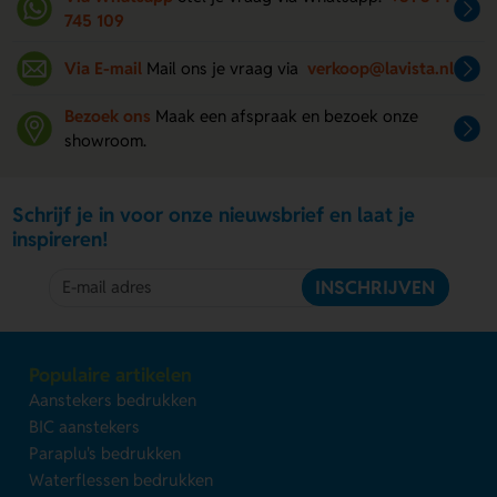
745 109
Via E-mail
Mail ons je vraag via
verkoop@lavista.nl
Bezoek ons
Maak een afspraak en bezoek onze
showroom.
Schrijf je in voor onze nieuwsbrief en laat je
inspireren!
INSCHRIJVEN
Populaire artikelen
Aanstekers bedrukken
BIC aanstekers
Paraplu's bedrukken
Waterflessen bedrukken