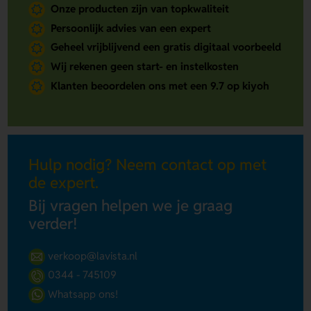
Onze producten zijn van topkwaliteit
Persoonlijk advies van een expert
Geheel vrijblijvend een gratis digitaal voorbeeld
Wij rekenen geen start- en instelkosten
Klanten beoordelen ons met een 9.7 op kiyoh
Hulp nodig? Neem contact op met
de expert.
Bij vragen helpen we je graag
verder!
verkoop@lavista.nl
0344 - 745109
Whatsapp ons!