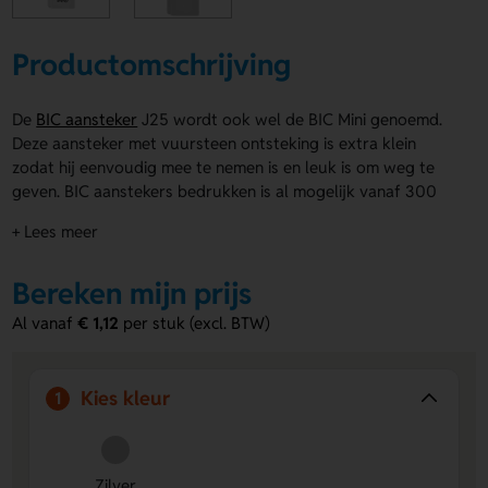
Productomschrijving
De
BIC aansteker
J25 wordt ook wel de BIC Mini genoemd.
Deze aansteker met vuursteen ontsteking is extra klein
zodat hij eenvoudig mee te nemen is en leuk is om weg te
geven. BIC aanstekers bedrukken is al mogelijk vanaf 300
stuks, vraag nu snel uw offerte aan!
+ Lees meer
Trendy aluminium houder met een lichtgewicht design met
Bereken mijn prijs
vlak oppervlak voor BIC® J25 aansteker. Groot
personaliseringsoppervlak voor maximale
Al vanaf
€ 1,12
per stuk (excl. BTW)
merkcommunicatie: 3 zijden kunnen worden
gepersonaliseerd. Alle houders worden geleverd met een
witte BIC® J25 aansteker. voor
aanstekers bedrukken
neemt
Kies kleur
1
u contact op met lavista
Wil jij de BIC J25 Mini personaliseren met jouw bedrijfsnaam,
maar ben je op zoek naar reclame die langer meegaat dan
Zilver