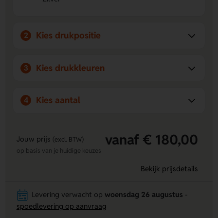
de aansteker zelf? Dan is de
BIC aansteker | in hoesje |
Aluminium
de oplossing. Jouw huisstijl, bedrijfslogo of
slogan wordt hier op een stijlvol hoesje geprint. De
Kies drukpositie
gebruiker kan de
2
BIC aansteker | in hoesje | Aluminium
vervolgens hergebruiken als hoesje voor hun volgende BIC
J25 aansteker, wat zorgt voor meer reclame en meer impact.
Kies drukkleuren
Doordat er op drie zijdes bedrukt kan worden, geniet je met
3
de
BIC aansteker | in hoesje | Aluminium
ook van meer
oppervlakte om te personaliseren.
Kies aantal
4
vanaf € 180,00
Jouw prijs
(excl. BTW)
op basis van je huidige keuzes
Bekijk prijsdetails
Levering verwacht op
woensdag 26 augustus
-
spoedlevering op aanvraag