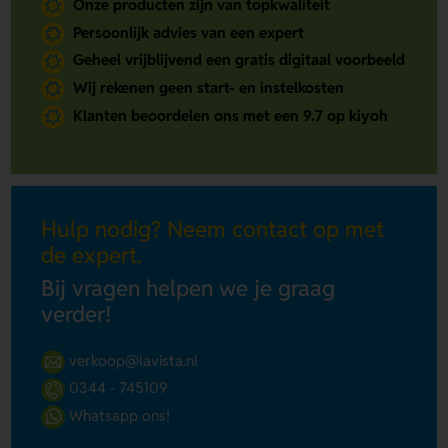
Onze producten zijn van topkwaliteit
Persoonlijk advies van een expert
Geheel vrijblijvend een gratis digitaal voorbeeld
Wij rekenen geen start- en instelkosten
Klanten beoordelen ons met een 9.7 op kiyoh
Hulp nodig? Neem contact op met
de expert.
Bij vragen helpen we je graag
verder!
verkoop@lavista.nl
0344 - 745109
Whatsapp ons!