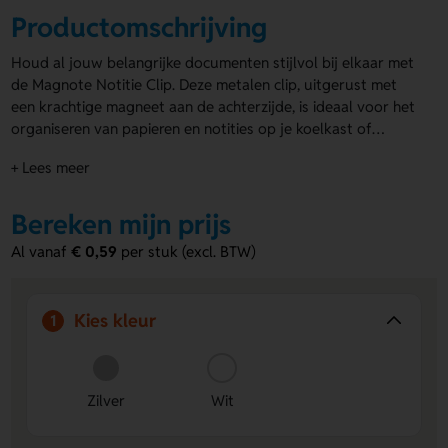
Productomschrijving
Houd al jouw belangrijke documenten stijlvol bij elkaar met
de Magnote Notitie Clip. Deze metalen clip, uitgerust met
een krachtige magneet aan de achterzijde, is ideaal voor het
organiseren van papieren en notities op je koelkast of
whiteboard. Het compacte ontwerp maakt hem praktisch en
+ Lees meer
handig. Vekrijgbaar in het wit of in het zilver. Het ronde
gedeelte is perfect voor een opvallende domingsticker in full
colour met een duurzame epoxylaag. Wil je
Bereken mijn prijs
magneten
bedrukken
? Deze clip is jouw beste keuze!
Al vanaf
€ 0,59
per stuk (excl. BTW)
Kies kleur
1
Zilver
Wit