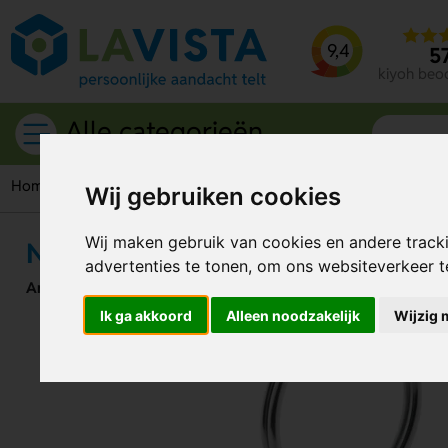
9,4
5
kiyoh beo
Alle categorieën
Home
Giveaways
Winkelwagenmuntjes
Nelly Muntenho
Wij gebruiken cookies
Wij maken gebruik van cookies en andere track
Nelly Muntenhouder
advertenties te tonen, om ons websiteverkeer 
Artikelnummer:
132125
Ik ga akkoord
Alleen noodzakelijk
Wijzig 