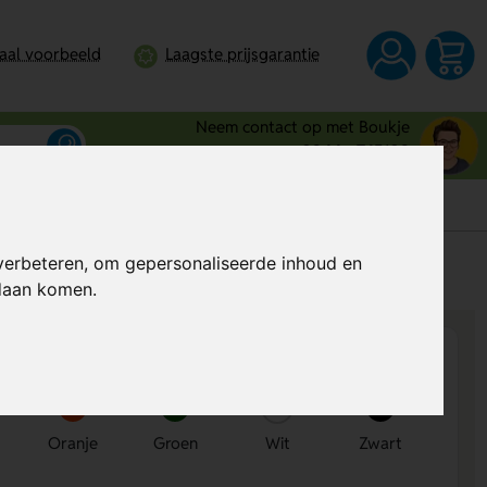
taal voorbeeld
Laagste prijsgarantie
Neem contact op met Boukje
0344 - 745109
verbeteren, om gepersonaliseerde inhoud en
s
Al vanaf
€ 0,22
per stuk (excl. BTW)
ndaan komen.
Oranje
Groen
Wit
Zwart