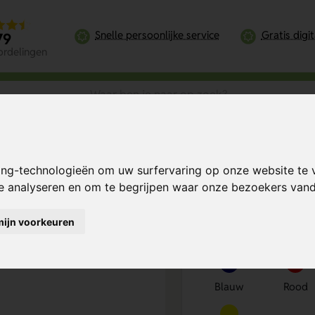
Snelle persoonlijke service
Gratis digi
79
ordelingen
uder
ing-technologieën om uw surfervaring op onze website te 
Bereken mijn prij
te analyseren en om te begrijpen waar onze bezoekers va
mijn voorkeuren
Kies kleur
1
Blauw
Rood