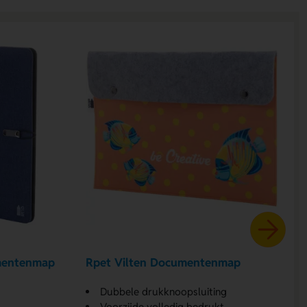
mentenmap
Rpet Vilten Documentenmap
Dubbele drukknoopsluiting
Voorzijde volledig bedrukt