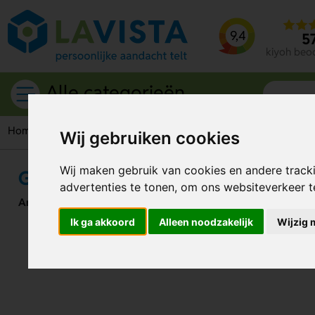
9,4
5
kiyoh beo
Alle categorieën
Home
Notities
Documentmappen
Gerecycelde Papiere
Wij gebruiken cookies
Wij maken gebruik van cookies en andere track
Gerecycelde Papieren Document
advertenties te tonen, om ons websiteverkeer 
Artikelnummer:
205363
Ik ga akkoord
Alleen noodzakelijk
Wijzig 