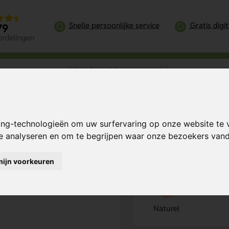
Snelle persoonlijke service
Gratis digi
79
ordelingen
n Documentenmap
ing-technologieën om uw surfervaring op onze website te 
enmap
Bereken mijn prij
te analyseren en om te begrijpen waar onze bezoekers va
mijn voorkeuren
Kies kleur
1
Naturel