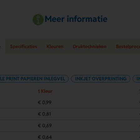
Meer informatie
e
Specificaties
Kleuren
Druktechnieken
Bestelproc
LE PRINT PAPIEREN INLEGVEL
INKJET OVERPRINTING
I
1 Kleur
€ 0,99
€ 0,81
€ 0,69
€ 0,64