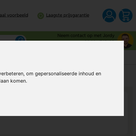
taal voorbeeld
Laagste prijsgarantie
Neem contact op met Jordy
0344 - 745109
verbeteren, om gepersonaliseerde inhoud en
s
Al vanaf
€ 0,58
per stuk (excl. BTW)
ndaan komen.