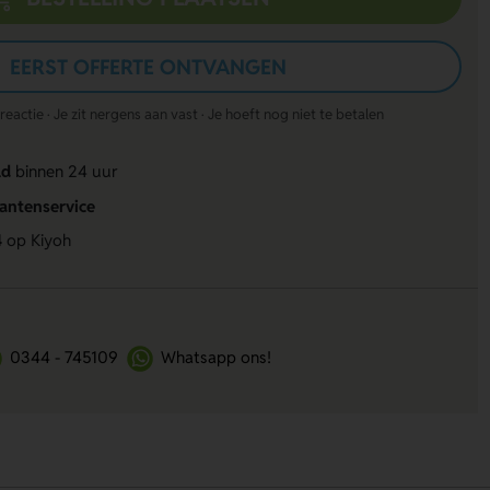
EERST OFFERTE ONTVANGEN
actie · Je zit nergens aan vast · Je hoeft nog niet te betalen
ld
binnen 24 uur
lantenservice
4
op Kiyoh
0344 - 745109
Whatsapp ons!