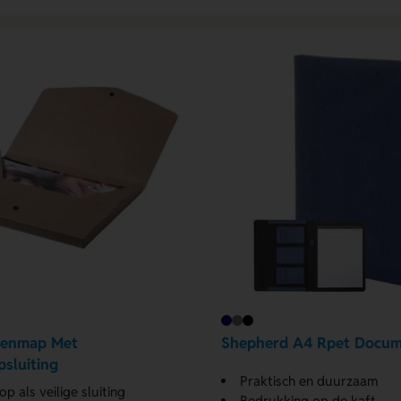
enmap Met
Shepherd A4 Rpet Docu
sluiting
Praktisch en duurzaam
p als veilige sluiting
Bedrukking op de kaft