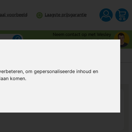
taal voorbeeld
Laagste prijsgarantie
Neem contact op met Wesley
0344 - 745109
verbeteren, om gepersonaliseerde inhoud en
s
Al vanaf
€ 13,79
per stuk (excl. BTW)
ndaan komen.