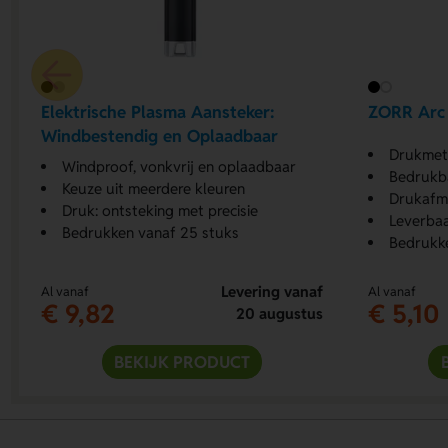
Elektrische Plasma Aansteker:
ZORR Arc 
Windbestendig en Oplaadbaar
Drukmethod
Windproof, vonkvrij en oplaadbaar
Bedrukba
Keuze uit meerdere kleuren
Drukafm
Druk: ontsteking met precisie
Leverbaa
Bedrukken vanaf 25 stuks
Bedrukk
Levering vanaf
Al vanaf
Al vanaf
€ 9,82
€ 5,10
20 augustus
BEKIJK PRODUCT