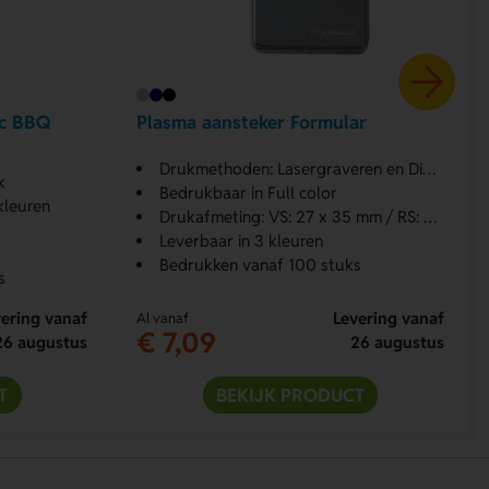
rc BBQ
Plasma aansteker Formular
Drukmethoden: Lasergraveren en Digitale print
k
Bedrukbaar in Full color
kleuren
Drukafmeting: VS: 27 x 35 mm / RS: 27 x 50 mm
Leverbaar in 3 kleuren
Bedrukken vanaf 100 stuks
s
ering vanaf
Levering vanaf
Al vanaf
€ 7,09
26 augustus
26 augustus
T
BEKIJK PRODUCT