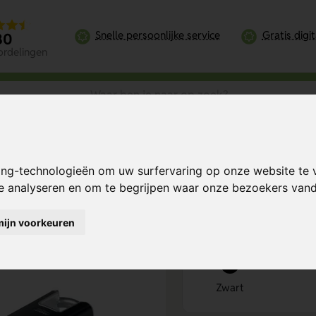
Snelle persoonlijke service
Gratis digi
80
ordelingen
SB Plasmasfeer Aansteker Plus
ing-technologieën om uw surfervaring op onze website te 
lus
Bereken mijn prij
te analyseren en om te begrijpen waar onze bezoekers va
mijn voorkeuren
Kies kleur
1
Zwart