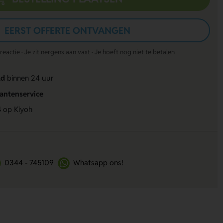
EERST OFFERTE ONTVANGEN
actie · Je zit nergens aan vast · Je hoeft nog niet te betalen
ld
binnen 24 uur
lantenservice
4
op Kiyoh
0344 - 745109
Whatsapp ons!