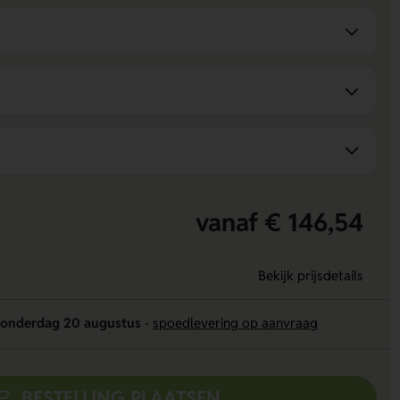
vanaf € 146,54
Bekijk prijsdetails
onderdag 20 augustus
-
spoedlevering op aanvraag
BESTELLING PLAATSEN