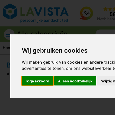
9,4
5
kiyoh beo
Alle categorieën
Home
Giveaways
Aanstekers
Plasma aanstekers
Big U
Wij gebruiken cookies
Wij maken gebruik van cookies en andere track
Big USB Plasmasfeer Aansteker P
advertenties te tonen, om ons websiteverkeer 
Artikelnummer:
247336
Ik ga akkoord
Alleen noodzakelijk
Wijzig 