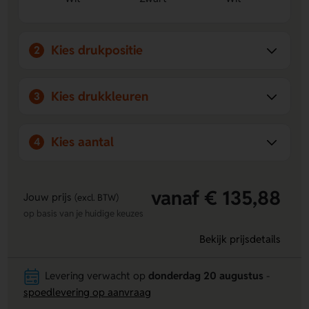
Breed inzetbaar:
Perfect voor evenementen, feesten en
festivals om je merk zichtbaar te maken.
Kies drukpositie
2
Kies drukkleuren
3
Kies aantal
4
vanaf € 135,88
Jouw prijs
(excl. BTW)
op basis van je huidige keuzes
Bekijk prijsdetails
Levering verwacht op
donderdag 20 augustus
-
spoedlevering op aanvraag