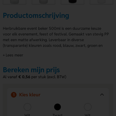
Productomschrijving
Herbruikbare event beker 500ml is een duurzame keuze
voor elk evenement, feest of festival. Gemaakt van stevig PP
met een matte afwerking. Leverbaar in diverse
(transparante) kleuren zoals rood, blauw, zwart, groen en
wit. De herbruikbare event beker 500ml kan worden
+ Lees meer
bedrukt op één of twee posities, of volledig rondom in full
colour. Personaliseer de beker met jouw logo, boodschap of
Bereken mijn prijs
sponsors en zorg dat jouw merk opvalt. Bestel snel en maak
een duurzame indruk bij je bezoekers.
Al vanaf
€ 0,56
per stuk (excl. BTW)
Voordelen van de herbruikbare event
beker 500ml
Kies kleur
1
Duurzaam gebruik:
Herbruikbare beker voorkomt
wegwerpplastic en draagt bij aan een beter milieu.
Volledig te bedrukken:
Laat de beker bedrukken op
Wit
Zwart
Wit
één, twee posities of rondom in full colour.