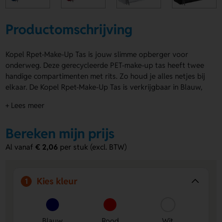
Productomschrijving
Kopel Rpet-Make-Up Tas is jouw slimme opberger voor
onderweg. Deze gerecycleerde PET-make-up tas heeft twee
handige compartimenten met rits. Zo houd je alles netjes bij
elkaar. De Kopel Rpet-Make-Up Tas is verkrijgbaar in Blauw,
Rood, Wit en Zwart. Laat hem bedrukken op Zak of
+ Lees meer
Achterzijde met een logo, naam of eigen ontwerp. Zo maak
je hem helemaal van jou. Bestel of vraag een prijs op.
Bereken mijn prijs
Voordelen van de Kopel Rpet-Make-Up
Al vanaf
€ 2,06
per stuk (excl. BTW)
Tas
Twee compartimenten met rits
Houd je make-up en
kleine spullen overzichtelijk en veilig op hun plek.
Kies kleur
1
Bedrukking mogelijk op Zak en Achterzijde
Laat een
logo, naam of eigen ontwerp toevoegen voor een
persoonlijke touch.
Blauw
Rood
Wit
Gemaakt van gerecycleerde PET
Kies voor een