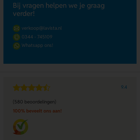
Bij vragen helpen we je graag
verder!
verkoop@lavista.nl
0344 - 745109
Whatsapp ons!
9.4
(580 beoordelingen)
100% beveelt ons aan!