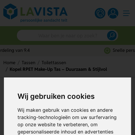
Snelle persoonlijke service
Home
Tassen
Toilettassen
Kopel RPET Make-Up Tas – Duurzaam & Stijlvol
Kopel RPET Make-Up Tas –
Wij gebruiken cookies
Duurzaam & Stijlvol
Artikelnummer:
258095
Wij maken gebruik van cookies en andere
tracking-technologieën om uw surfervaring
op onze website te verbeteren, om
gepersonaliseerde inhoud en advertenties