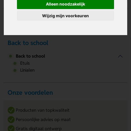
Alleen noodzakelijk
Wijzig mijn voorkeuren
Er zijn helaas geen resultaten.
Back to school
Back to school
Etuis
Linialen
Onze voordelen
Producten van topkwaliteit
Persoonlijke advies op maat
Gratis digitaal ontwerp