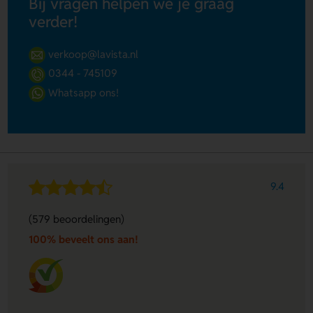
Bij vragen helpen we je graag
verder!
verkoop@lavista.nl
0344 - 745109
Whatsapp ons!
9.4
(579 beoordelingen)
100% beveelt ons aan!