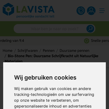
Snelle persoonlijke service
Home
Schrijfwaren
Pennen
Duurzame pennen
Bio-Stone Pen: Duurzame Schrijfkracht uit Natuurlijke
Materialen
Bio-Stone Pen: Duurzame
Wij gebruiken cookies
Schrijfkracht uit Natuurlijke
Wij maken gebruik van cookies en andere
Materialen
tracking-technologieën om uw surfervaring
op onze website te verbeteren, om
Artikelnummer:
275363
gepersonaliseerde inhoud en advertenties