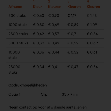
1
2
3
4
Afname
Kleur
Kleuren
Kleuren
Kleuren
500 stuks
€ 0,63
€ 0,90
€ 1,17
€ 1,43
1000 stuks
€ 0,50
€ 0,69
€ 0,89
€ 1,09
2500 stuks
€ 0,42
€ 0,57
€ 0,71
€ 0,84
5000 stuks
€ 0,39
€ 0,49
€ 0,59
€ 0,69
10000
€ 0,36
€ 0,44
€ 0,52
€ 0,61
stuks
25000
€ 0,34
€ 0,41
€ 0,47
€ 0,54
stuks
Opdrukmogelijkheden
Optie 1
Clip
35 x 7 mm
Neem contact op voor afwijkende aantallen en