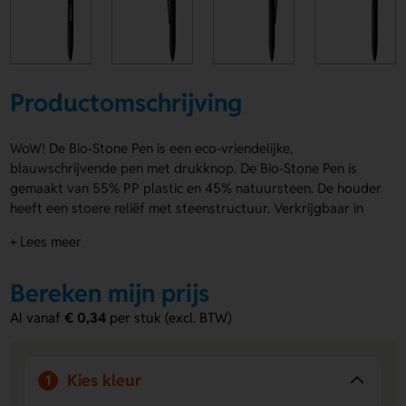
Productomschrijving
WoW! De Bio-Stone Pen is een eco-vriendelijke,
blauwschrijvende pen met drukknop. De Bio-Stone Pen is
gemaakt van 55% PP plastic en 45% natuursteen. De houder
heeft een stoere reliëf met steenstructuur. Verkrijgbaar in
zwart en wit. Op de clip zijn drukposities voor het
+ Lees meer
aanbrengen van een logo, naam of eigen ontwerp. De Bio-
Stone Pen ligt prettig in de hand en schrijft lekker weg.
Bereken mijn prijs
Bestel of vraag een prijs op.
Al vanaf
€ 0,34
per stuk (excl. BTW)
Voordelen van de Bio-Stone Pen
ECO-vriendelijk materiaal
- Gemaakt van 55% PP
plastic en 45% natuursteen voor een bewuste keuze.
Kies kleur
1
Ruimte voor personalisatie
- Op de clip kun je