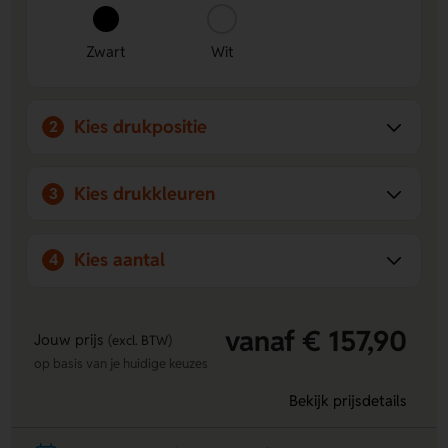
eenvoudig een logo, naam of eigen ontwerp laten
aanbrengen.
Stoere uitstraling
- De steenstructuur en de kleuren
Zwart
Wit
zwart en wit geven de pen een frisse, moderne look.
Kies drukpositie
2
Kies drukkleuren
3
Kies aantal
4
vanaf € 157,90
Jouw prijs
(excl. BTW)
op basis van je huidige keuzes
Bekijk prijsdetails