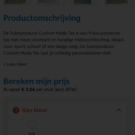
Productomschrijving
De Suboproduce Custom Made Tas is een frisse polyester
tas met mesh voorkant en handige trekkoordsluiting. Ideaal
voor sport, school of een dagje weg. De Suboproduce
Custom Made Tas laat je volledig personaliseren met
sublimatie op de achterkant. Ook de kleur wit past perfect
+ Lees meer
bij een strakke, opvallende look. Met een minimale afname
van 50 stuks is dit een slimme keuze voor jouw merk of
Bereken mijn prijs
actie. Bestel of vraag een prijs op.
Al vanaf
€ 3,56
per stuk (excl. BTW)
Voordelen van de Suboproduce Custom
Made Tas
Hele oppervlak te bedrukken.
Laat een logo, naam of
Kies kleur
1
eigen ontwerp mooi en opvallend aanbrengen.
Handig en licht in gebruik.
Door het trekkoord neem je
de tas makkelijk overal mee naartoe.
Wit
Opvallend in wit.
De witte basis zorgt voor een frisse