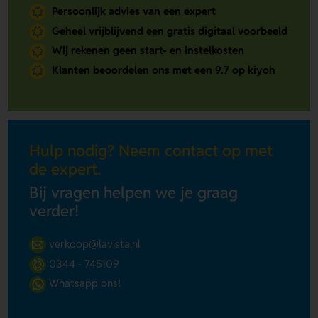
Persoonlijk advies van een expert
Geheel vrijblijvend een gratis digitaal voorbeeld
Wij rekenen geen start- en instelkosten
Klanten beoordelen ons met een 9.7 op kiyoh
Hulp nodig? Neem contact op met
de expert.
Bij vragen helpen we je graag
verder!
verkoop@lavista.nl
0344 - 745109
Whatsapp ons!