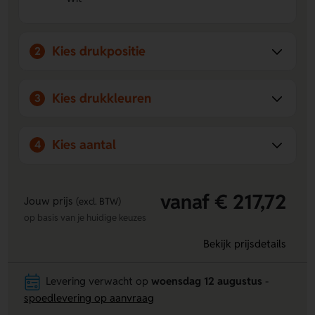
uitstraling en laat jouw ontwerp extra goed uitkomen.
Kies drukpositie
2
Kies drukkleuren
3
Kies aantal
4
vanaf € 217,72
Jouw prijs
(excl. BTW)
op basis van je huidige keuzes
Bekijk prijsdetails
Levering verwacht op
woensdag 12 augustus
-
spoedlevering op aanvraag