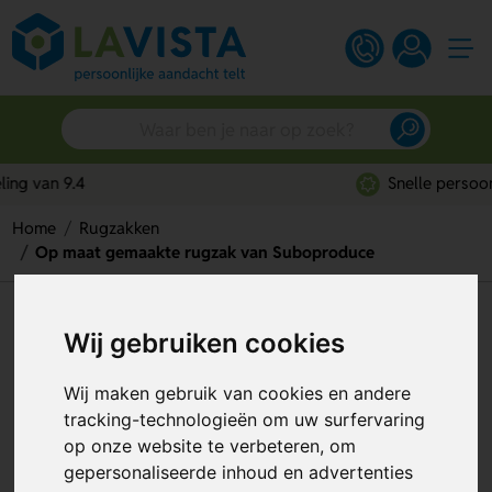
Snelle persoonlijke service
Home
Rugzakken
Op maat gemaakte rugzak van Suboproduce
Op maat gemaakte rugzak van
Wij gebruiken cookies
Suboproduce
Wij maken gebruik van cookies en andere
Artikelnummer:
277744
tracking-technologieën om uw surfervaring
op onze website te verbeteren, om
gepersonaliseerde inhoud en advertenties