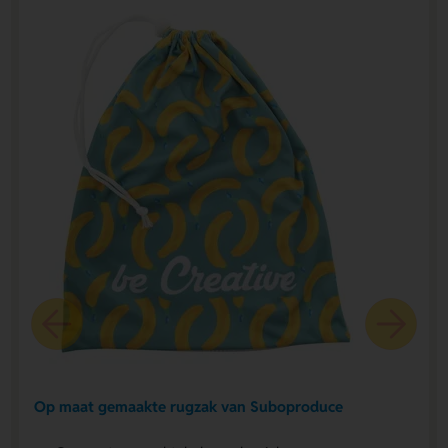
Op maat gemaakte rugzak van Suboproduce