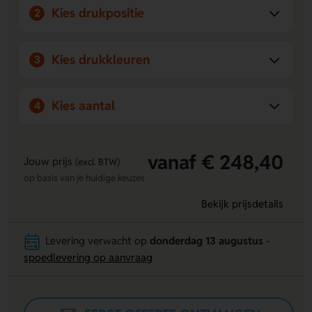
alles snel bij de hand hebt.
Kies drukpositie
2
Kies drukkleuren
3
Kies aantal
4
vanaf € 248,40
Jouw prijs
(excl. BTW)
op basis van je huidige keuzes
Bekijk prijsdetails
Levering verwacht op
donderdag 13 augustus
-
spoedlevering op aanvraag