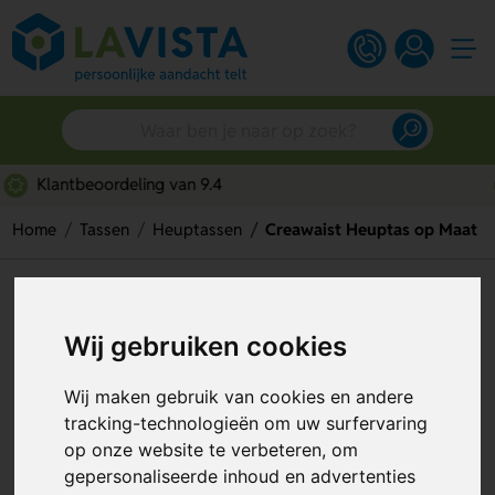
Snelle persoonlijke service
Home
Tassen
Heuptassen
Creawaist Heuptas op Maat
Creawaist Heuptas op Maat
Wij gebruiken cookies
Artikelnummer:
291372
Wij maken gebruik van cookies en andere
tracking-technologieën om uw surfervaring
op onze website te verbeteren, om
gepersonaliseerde inhoud en advertenties