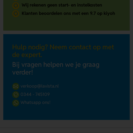
Wij rekenen geen start- en instelkosten
Klanten beoordelen ons met een 9.7 op kiyoh
Hulp nodig? Neem contact op met
de expert.
Bij vragen helpen we je graag
verder!
verkoop@lavista.nl
0344 - 745109
Whatsapp ons!