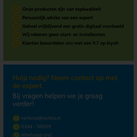
Onze producten zijn van topkwaliteit
Persoonlijk advies van een expert
Geheel vrijblijvend een gratis digitaal voorbeeld
Wij rekenen geen start- en instelkosten
Klanten beoordelen ons met een 9.7 op kiyoh
Hulp nodig? Neem contact op met
de expert.
Bij vragen helpen we je graag
verder!
verkoop@lavista.nl
0344 - 745109
Whatsapp ons!