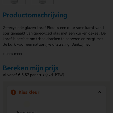
Productomschrijving
Gerecyclede glazen karaf Picca is een duurzame karaf van 1
liter gemaakt van gerecycled glas met een kurken deksel. De
karaf is perfect om frisse dranken te serveren en zorgt met
de kurk voor een natuurlijke uitstraling. Dankzij het
duurzame materiaal maak je een bewuste keuze voor het
+ Lees meer
milieu. Je kunt Gerecyclede glazen karaf Picca laten
graveren met jouw eigen ontwerp op de voor- en
Bereken mijn prijs
achterzijde, en zelfs de dop voorzien van een opdruk. Bestel
snel of vraag een offerte aan.
Al vanaf
€ 5,57
per stuk (excl. BTW)
Voordelen van de Gerecyclede glazen
karaf Picca
Kies kleur
1
Graveerbaar:
Personaliseer de karaf en dop met jouw
ontwerp.
Duurzaam materiaal:
Gemaakt van gerecycled glas en
Transparant
kurk, beter voor het milieu.