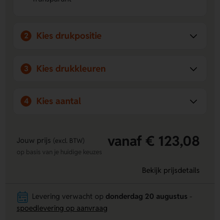
Functioneel design:
Perfect om frisse dranken te
serveren met een natuurlijke uitstraling.
Kies drukpositie
2
Kies drukkleuren
3
Kies aantal
4
vanaf € 123,08
Jouw prijs
(excl. BTW)
op basis van je huidige keuzes
Bekijk prijsdetails
Levering verwacht op
donderdag 20 augustus
-
spoedlevering op aanvraag