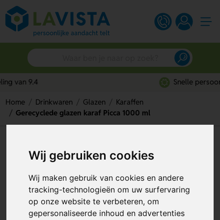
Snelle persoonlijke service
Home
Drinkwaren
Glazen
Karaffen
Gerecyclede glazen karaf Picca 1000 ml
Gerecyclede glazen karaf Picca
Wij gebruiken cookies
1000 ml
Wij maken gebruik van cookies en andere
Artikelnummer:
298491
tracking-technologieën om uw surfervaring
op onze website te verbeteren, om
gepersonaliseerde inhoud en advertenties