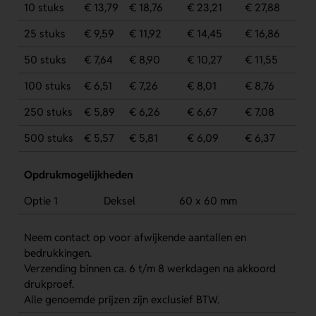
10 stuks
€ 13,79
€ 18,76
€ 23,21
€ 27,88
25 stuks
€ 9,59
€ 11,92
€ 14,45
€ 16,86
50 stuks
€ 7,64
€ 8,90
€ 10,27
€ 11,55
100 stuks
€ 6,51
€ 7,26
€ 8,01
€ 8,76
250 stuks
€ 5,89
€ 6,26
€ 6,67
€ 7,08
500 stuks
€ 5,57
€ 5,81
€ 6,09
€ 6,37
Opdrukmogelijkheden
Optie 1
Deksel
60 x 60 mm
Neem contact op voor afwijkende aantallen en
bedrukkingen.
Verzending binnen ca. 6 t/m 8 werkdagen na akkoord
drukproef.
Alle genoemde prijzen zijn exclusief BTW.