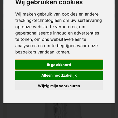
Wij gebruiken cookies
mogelijkheden of lees de onderstaande tekst
verder voor meer informatie.
Wij maken gebruik van cookies en andere
Bierglazen
Wijnglazen
Champagne glazen
Shotglazen
tracking-technologieën om uw surfervaring
op onze website te verbeteren, om
Filters
gepersonaliseerde inhoud en advertenties
te tonen, om ons websiteverkeer te
analyseren en om te begrijpen waar onze
bezoekers vandaan komen.
Ik ga akkoord
Alleen noodzakelijk
Wijzig mijn voorkeuren