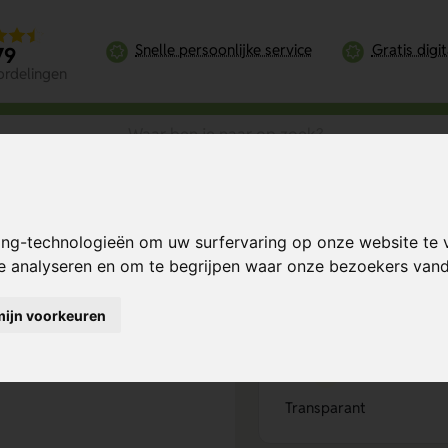
Snelle persoonlijke service
Gratis digi
79
ordelingen
f 600 ml
ing-technologieën om uw surfervaring op onze website te 
Bereken mijn prij
te analyseren en om te begrijpen waar onze bezoekers va
mijn voorkeuren
Kies kleur
1
Transparant