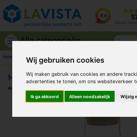
9,4
5
kiyoh beo
Alle categorieën
Home
Drinkwaren
Glazen
Karaffen
Molokai Waterkara
Wij gebruiken cookies
Wij maken gebruik van cookies en andere track
Molokai Waterkaraf 600 ml
advertenties te tonen, om ons websiteverkeer 
Artikelnummer:
291515
Ik ga akkoord
Alleen noodzakelijk
Wijzig 