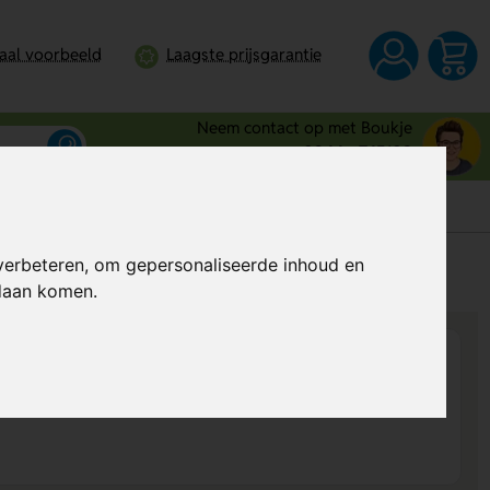
taal voorbeeld
Laagste prijsgarantie
Neem contact op met Boukje
0344 - 745109
verbeteren, om gepersonaliseerde inhoud en
s
Al vanaf
€ 3,25
per stuk (excl. BTW)
ndaan komen.