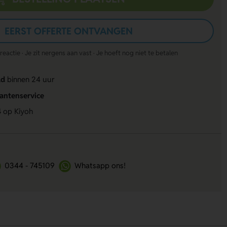
EERST OFFERTE ONTVANGEN
actie · Je zit nergens aan vast · Je hoeft nog niet te betalen
ld
binnen 24 uur
lantenservice
4
op Kiyoh
0344 - 745109
Whatsapp ons!