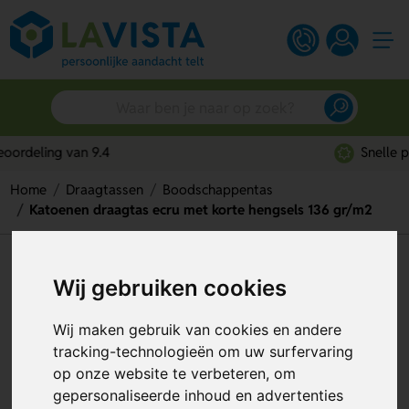
Snelle persoonlijke service
Home
Draagtassen
Boodschappentas
Katoenen draagtas ecru met korte hengsels 136 gr/m2
Katoenen draagtas ecru met
Wij gebruiken cookies
korte hengsels 136 gr/m2
Wij maken gebruik van cookies en andere
Artikelnummer:
44888
tracking-technologieën om uw surfervaring
op onze website te verbeteren, om
gepersonaliseerde inhoud en advertenties