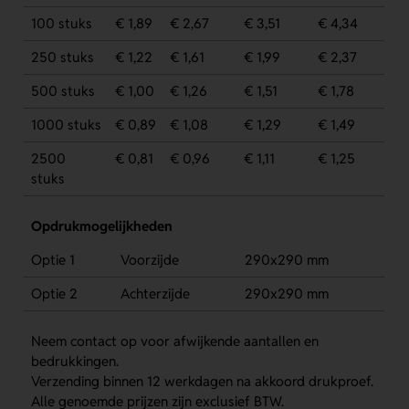
100 stuks
€ 1,89
€ 2,67
€ 3,51
€ 4,34
250 stuks
€ 1,22
€ 1,61
€ 1,99
€ 2,37
500 stuks
€ 1,00
€ 1,26
€ 1,51
€ 1,78
1000 stuks
€ 0,89
€ 1,08
€ 1,29
€ 1,49
2500
€ 0,81
€ 0,96
€ 1,11
€ 1,25
stuks
Opdrukmogelijkheden
Optie 1
Voorzijde
290x290 mm
Optie 2
Achterzijde
290x290 mm
Neem contact op voor afwijkende aantallen en
bedrukkingen.
Verzending binnen 12 werkdagen na akkoord drukproef.
Alle genoemde prijzen zijn exclusief BTW.