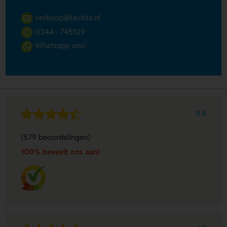
verkoop@lavista.nl
0344 - 745109
Whatsapp ons!
9.4
(579 beoordelingen)
100% beveelt ons aan!