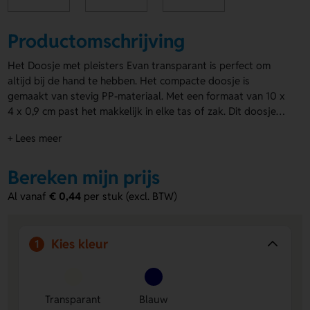
Productomschrijving
Het Doosje met pleisters Evan transparant is perfect om
altijd bij de hand te hebben. Het compacte doosje is
gemaakt van stevig PP-materiaal. Met een formaat van 10 x
4 x 0,9 cm past het makkelijk in elke tas of zak. Dit doosje
bevat 5 handige pleisters. Het transparante doosje is
+ Lees meer
verkrijgbaar in wit en blauw. De opdruk bevindt zich op de
bovenkant en biedt ruimte voor jouw logo of boodschap.
Maak indruk met deze
Bereken mijn prijs
bedrukte pleisters
als een praktische
en stijlvolle geschenk!
Al vanaf
€ 0,44
per stuk (excl. BTW)
Kies kleur
1
Transparant
Blauw