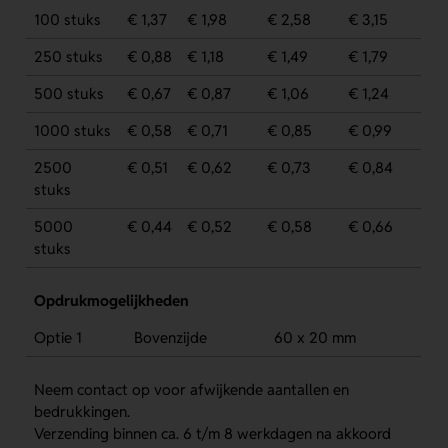
100 stuks
€ 1,37
€ 1,98
€ 2,58
€ 3,15
250 stuks
€ 0,88
€ 1,18
€ 1,49
€ 1,79
500 stuks
€ 0,67
€ 0,87
€ 1,06
€ 1,24
1000 stuks
€ 0,58
€ 0,71
€ 0,85
€ 0,99
2500
€ 0,51
€ 0,62
€ 0,73
€ 0,84
stuks
5000
€ 0,44
€ 0,52
€ 0,58
€ 0,66
stuks
Opdrukmogelijkheden
Optie 1
Bovenzijde
60 x 20 mm
Neem contact op voor afwijkende aantallen en
bedrukkingen.
Verzending binnen ca. 6 t/m 8 werkdagen na akkoord