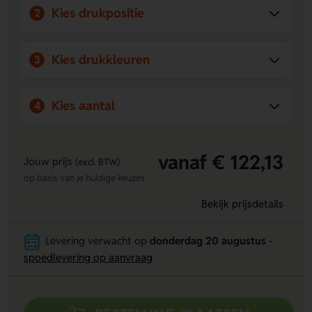
dankzij de nette presentatie en
Kies drukpositie
2
personalisatiemogelijkheden.
Kies drukkleuren
3
Kies aantal
4
vanaf € 122,13
Jouw prijs
(excl. BTW)
op basis van je huidige keuzes
Bekijk prijsdetails
Levering verwacht op
donderdag 20 augustus
-
spoedlevering op aanvraag