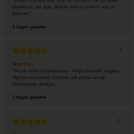
"prima communicatie , prijs en product - Ze zijn goed
bereikbaar per app , denken mee en leveren wat ze
beloven."
2 dagen geleden
9
Peter Paul
"Mooie nette brillendoekjes - Netjes bedrukt volgens
digitale voorbeeld. Kwaliteit ook prima van de
dubbellaags doekjes."
7 dagen geleden
10