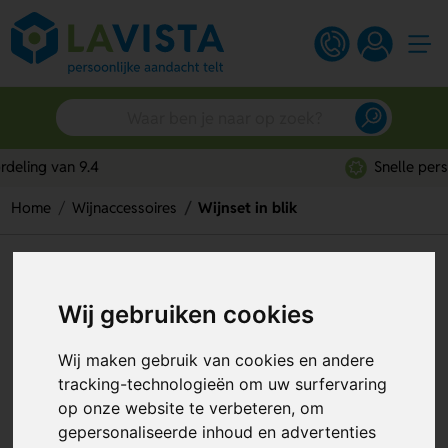
Snelle persoonlijke service
Home
Wijnaccessoires
Wijnset in blik
Wijnset in blik
Artikelnummer:
49257
Wij gebruiken cookies
Wij maken gebruik van cookies en andere
tracking-technologieën om uw surfervaring
op onze website te verbeteren, om
gepersonaliseerde inhoud en advertenties