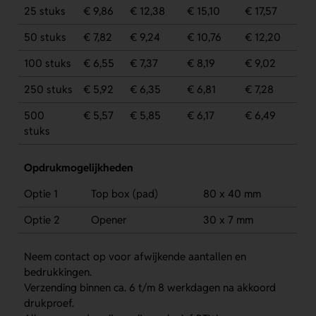
25 stuks
€ 9,86
€ 12,38
€ 15,10
€ 17,57
50 stuks
€ 7,82
€ 9,24
€ 10,76
€ 12,20
100 stuks
€ 6,55
€ 7,37
€ 8,19
€ 9,02
250 stuks
€ 5,92
€ 6,35
€ 6,81
€ 7,28
500
€ 5,57
€ 5,85
€ 6,17
€ 6,49
stuks
Opdrukmogelijkheden
Optie 1
Top box (pad)
80 x 40 mm
Optie 2
Opener
30 x 7 mm
Neem contact op voor afwijkende aantallen en
bedrukkingen.
Verzending binnen ca. 6 t/m 8 werkdagen na akkoord
drukproef.