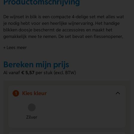
Productomschrijving
De wijnset in blik is een compacte 4-delige set met alles wat
je nodig hebt voor een heerlijke wijnervaring. Het handige
blikken doosje beschermt de accessoires en maakt het
gemakkelijk mee te nemen. De set bevat een flessenopener,
stop, schenktuit en wijnring, verpakt in een doosje van
+ Lees meer
18x11x4 cm. Je kunt het doosje bedrukken en de
flessenopener laten bedrukken of graveren, ideaal als
Bereken mijn prijs
relatiegeschenk of voor speciale gelegenheden. Bestel snel
jouw wijnset in blik en voeg een persoonlijke touch toe aan
Al vanaf
€ 5,57
per stuk (excl. BTW)
je cadeau.
Voordelen van de wijnset in blik
Kies kleur
1
Compact en compleet:
Alle essentiële wijnaccessoires in
één handzaam blikken doosje.
Bedrukking en gravering mogelijk:
Maak de set extra
speciaal met een bedrukking op het doosje of een
Zilver
gravering op de opener.
Geschikt als cadeau:
Ideaal voor relaties of vrienden