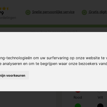
Snelle persoonlijke service
Gratis digi
79
ordelingen
osfles (500 ml)
ing-technologieën om uw surfervaring op onze website te 
 ml)
Bereken mijn prij
te analyseren en om te begrijpen waar onze bezoekers va
mijn voorkeuren
Kies kleur
1
Rood
Wit