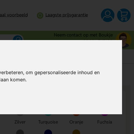
taal voorbeeld
Laagste prijsgarantie
Neem contact op met Boukje
0344 - 745109
verbeteren, om gepersonaliseerde inhoud en
s
Al vanaf
€ 4,59
per stuk (excl. BTW)
ndaan komen.
Zilver
Turquoise
Oranje
Fuchsia