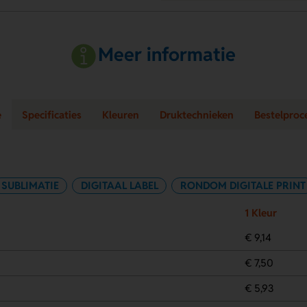
Meer informatie
e
Specificaties
Kleuren
Druktechnieken
Bestelproc
SUBLIMATIE
DIGITAAL LABEL
RONDOM DIGITALE PRINT
1 Kleur
€ 9,14
€ 7,50
€ 5,93