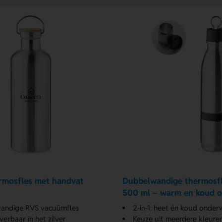
rmosfles met handvat
Dubbelwandige thermosfle
500 ml – warm en koud 
andige RVS vacuümfles
2-in-1: heet én koud onde
verbaar in het zilver
Keuze uit meerdere kleure