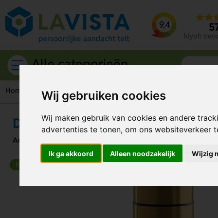
9,4
5
kiyoh beo
Alle categorieën
Home
Drinkwaren
Thermosflessen
Dubbelwandige therm
Wij gebruiken cookies
Wij maken gebruik van cookies en andere track
Dubbelwandige thermosfles (500
advertenties te tonen, om ons websiteverkeer 
Artikelnummer:
75345
Ik ga akkoord
Alleen noodzakelijk
Wijzig 
Beste keuze