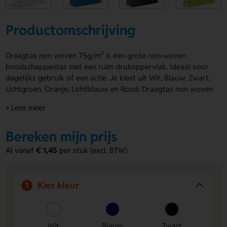
Productomschrijving
Draagtas non woven 75g/m² is een grote non-woven
boodschappentas met een ruim drukoppervlak. Ideaal voor
dagelijks gebruik of een actie. Je kiest uit Wit, Blauw, Zwart,
Lichtgroen, Oranje, Lichtblauw en Rood. Draagtas non woven
75g/m² laat zich op Product, Voorzijde en Achterzijde
+ Lees meer
bedrukken met jouw logo, naam of eigen ontwerp. Zo maak
je er makkelijk iets eigens van. Bestel of vraag een prijs op.
Bereken mijn prijs
Voordelen van de Draagtas non woven
Al vanaf
€ 1,45
per stuk (excl. BTW)
75g/m²
Groot drukoppervlak
- Extra ruimte voor een opvallend
ontwerp dat goed in beeld komt.
Kies kleur
1
Bedrukking op meerdere posities
- Laat een logo, naam
of eigen ontwerp plaatsen op Product, Voorzijde of
Achterzijde.
Wit
Blauw
Zwart
Licht en handig
- Fijn om mee te nemen tijdens