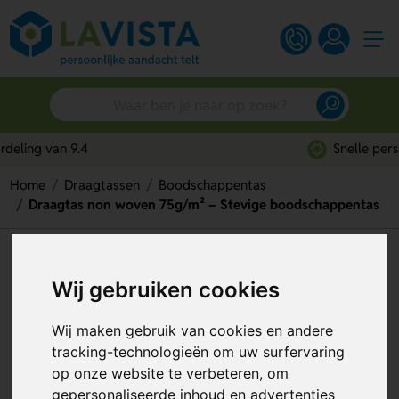
Snelle persoonlijke service
Home
Draagtassen
Boodschappentas
Draagtas non woven 75g/m² – Stevige boodschappentas
Draagtas non woven 75g/m² –
Wij gebruiken cookies
Stevige boodschappentas
Artikelnummer:
93677
Wij maken gebruik van cookies en andere
tracking-technologieën om uw surfervaring
op onze website te verbeteren, om
gepersonaliseerde inhoud en advertenties