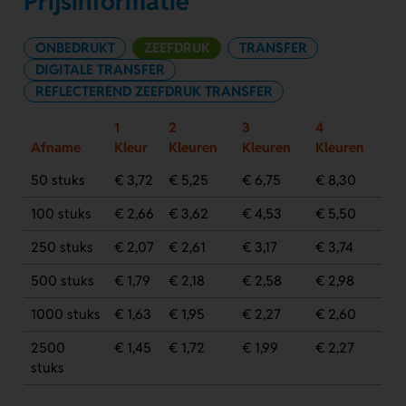
Prijsinformatie
ONBEDRUKT
ZEEFDRUK
TRANSFER
DIGITALE TRANSFER
REFLECTEREND ZEEFDRUK TRANSFER
1
2
3
4
Afname
Kleur
Kleuren
Kleuren
Kleuren
50 stuks
€ 3,72
€ 5,25
€ 6,75
€ 8,30
100 stuks
€ 2,66
€ 3,62
€ 4,53
€ 5,50
250 stuks
€ 2,07
€ 2,61
€ 3,17
€ 3,74
500 stuks
€ 1,79
€ 2,18
€ 2,58
€ 2,98
1000 stuks
€ 1,63
€ 1,95
€ 2,27
€ 2,60
2500
€ 1,45
€ 1,72
€ 1,99
€ 2,27
stuks