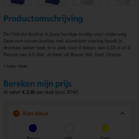
Productomschrijving
De Fridrate Koeltas is jouw handige buddy voor onderweg.
Deze non-woven koeltas met aluminium voering houdt je
drankjes lekker koel. Er is plek voor 6 blikjes van 0,33 cl of 3
flessen van 0,5 liter. Je kiest uit Blauw, Wit, Geel, Oranje,
Groen of Rood. De Fridrate Koeltas is te bedrukken op de
+ Lees meer
Voorzijde, Achterzijde en Bovenzijde met een logo, naam of
eigen ontwerp. Bestel of vraag een prijs op.
Bereken mijn prijs
Voordelen van de Fridrate Koeltas
Al vanaf
€ 2,10
per stuk (excl. BTW)
Ruimte voor meerdere drankjes
- Ideaal voor 6 blikjes
of 3 flessen. Handig voor een dagje weg.
Te personaliseren met jouw ontwerp
- Laat je logo,
Kies kleur
1
naam of eigen ontwerp aanbrengen op de Voorzijde,
Achterzijde of Bovenzijde.
Licht en praktisch mee te nemen
- De non-woven
uitvoering maakt de Fridrate Koeltas fijn voor
Blauw
Wit
Geel