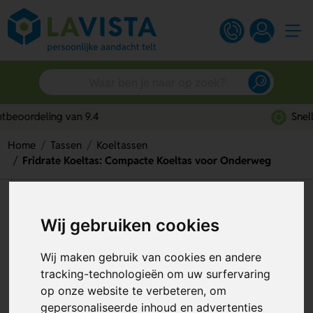
Snelle persoonlijke service
Home
Tassen
Koeltassen
Fridrate Koeltas: Compacte Koeltas voor Onderweg
Fridrate Koeltas: Compacte
Wij gebruiken cookies
Koeltas voor Onderweg
Artikelnummer:
133101
Wij maken gebruik van cookies en andere
tracking-technologieën om uw surfervaring
op onze website te verbeteren, om
gepersonaliseerde inhoud en advertenties