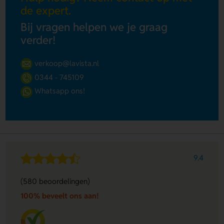
de expert.
Bij vragen helpen we je graag
verder!
verkoop@lavista.nl
0344 - 745109
Whatsapp ons!
9.4
(580 beoordelingen)
100% beveelt ons aan!