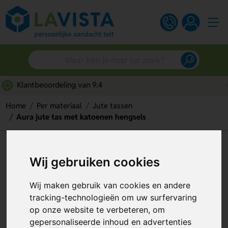
Snelle persoonlijke service
Home
Per materiaal
Jute tassen
Aura jute tas met katoenen hengsels
Aura jute tas met katoenen
Wij gebruiken cookies
hengsels
Wij maken gebruik van cookies en andere
Artikelnummer:
292096
tracking-technologieën om uw surfervaring
op onze website te verbeteren, om
gepersonaliseerde inhoud en advertenties