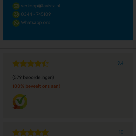
verkoop@lavista.nl
0344 - 745109
Whatsapp ons!
9.4
(579 beoordelingen)
100% beveelt ons aan!
10