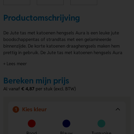
Productomschrijving
De Jute tas met katoenen hengsels Aura is een leuke jute
boodschappentas of strandtas met een gelamineerde
binnenzijde. De korte katoenen draaghengsels maken hem
prettig in gebruik. De Jute tas met katoenen hengsels Aura
is verkrijgbaar in Rood, Blauw en Turquoise. Laat jouw logo,
+ Lees meer
naam of eigen ontwerp aanbrengen op de Voorzijde of
Achterzijde. Handig, vrolijk en klaar voor elk uitje. Bestel of
Bereken mijn prijs
vraag een prijs op.
Al vanaf
€ 4,87
per stuk (excl. BTW)
Voordelen van de Jute tas met
katoenen hengsels Aura
Ruim en praktisch:
ideaal als boodschappentas of
Kies kleur
1
strandtas voor dagelijks gebruik.
Opvallend te bedrukken:
laat een logo, naam of eigen
ontwerp plaatsen op de Voorzijde of Achterzijde.
Rood
Blauw
Turquoise
Fijn draagcomfort:
de korte katoenen hengsels liggen