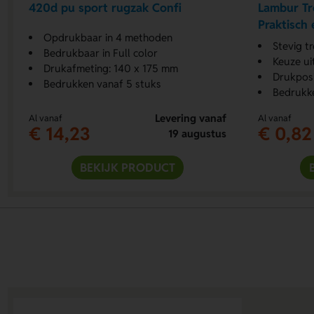
420d pu sport rugzak Confi
Lambur Tr
Praktisch 
Opdrukbaar in 4 methoden
Stevig t
Bedrukbaar in Full color
Keuze ui
Drukafmeting: 140 x 175 mm
Drukposi
Bedrukken vanaf 5 stuks
Bedrukk
Levering vanaf
Al vanaf
Al vanaf
€ 14,23
€ 0,82
19 augustus
BEKIJK PRODUCT