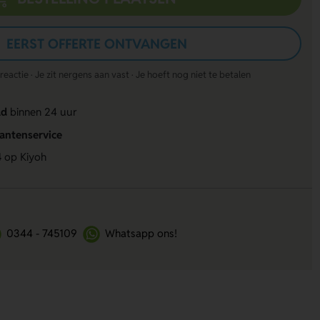
EERST OFFERTE ONTVANGEN
actie · Je zit nergens aan vast · Je hoeft nog niet te betalen
ld
binnen 24 uur
lantenservice
4
op Kiyoh
0344 - 745109
Whatsapp ons!