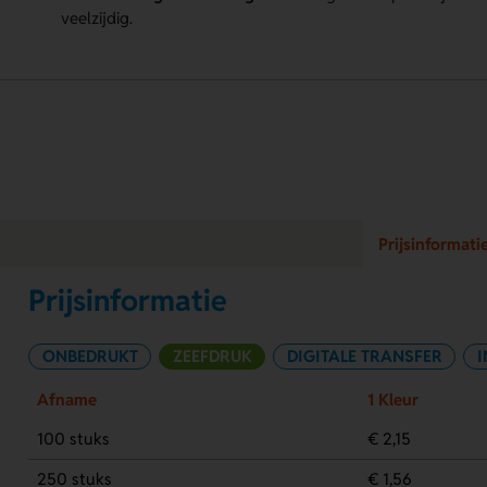
veelzijdig.
Prijsinformati
Prijsinformatie
ONBEDRUKT
ZEEFDRUK
DIGITALE TRANSFER
I
Afname
1 Kleur
100 stuks
€ 2,15
250 stuks
€ 1,56