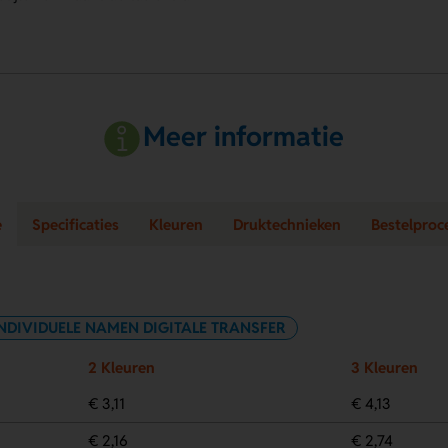
Meer informatie
e
Specificaties
Kleuren
Druktechnieken
Bestelproc
NDIVIDUELE NAMEN DIGITALE TRANSFER
2 Kleuren
3 Kleuren
€ 3,11
€ 4,13
€ 2,16
€ 2,74