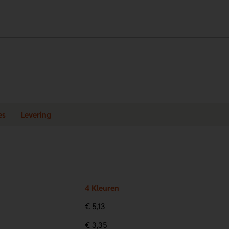
es
Levering
4 Kleuren
€ 5,13
€ 3,35