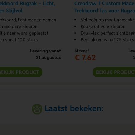
ekkoord Rugzak – Licht,
Creadraw T Custom Made
en Stijlvol
Trekkoord Tas voor Rugz
rekkoord, licht mee te nemen
Volledig op maat gemaakt t
t meerdere kleuren
Keuze uit vele kleuren
tie naar wens geplaatst
Drukvlak perfect zichtbaar
en vanaf 100 stuks
Bedrukken vanaf 25 stuks
Levering vanaf
Lev
Al vanaf
€ 7,62
21 augustus
BEKIJK PRODUCT
BEKIJK PRODUC
Laatst bekeken: