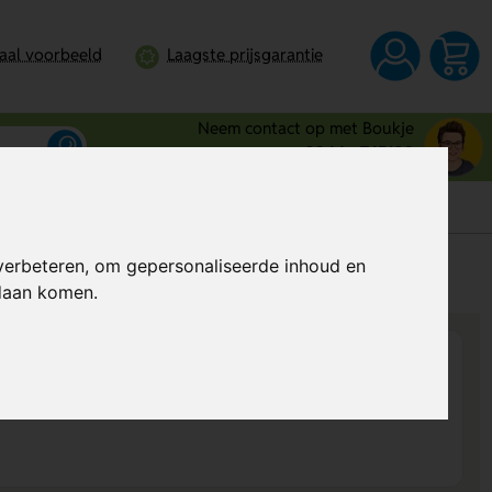
taal voorbeeld
Laagste prijsgarantie
Neem contact op met Boukje
0344 - 745109
verbeteren, om gepersonaliseerde inhoud en
s
Al vanaf
€ 0,99
per stuk (excl. BTW)
ndaan komen.