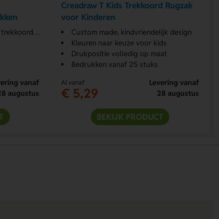
Creadraw T Kids Trekkoord Rugzak
akken
voor Kinderen
rekkoordtas
Custom made, kindvriendelijk design
Kleuren naar keuze voor kids
Drukpositie volledig op maat
Bedrukken vanaf 25 stuks
ering vanaf
Levering vanaf
Al vanaf
€ 5,29
28 augustus
28 augustus
T
BEKIJK PRODUCT