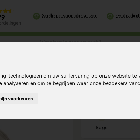
Snelle persoonlijke service
Gratis digi
79
ordelingen
h & Stijlvol
ing-technologieën om uw surfervaring op onze website te 
Praktisch &
Bereken mijn prij
te analyseren en om te begrijpen waar onze bezoekers va
mijn voorkeuren
Kies kleur
1
Beige