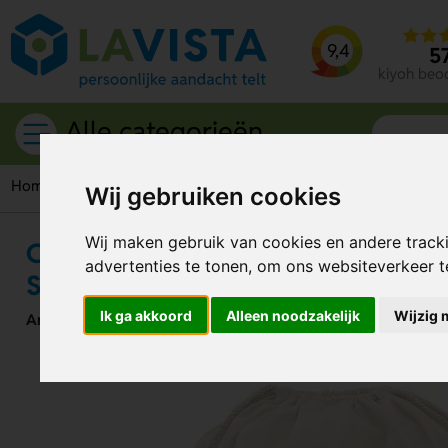
9,4
5
kiyoh beo
Alle categorieën
Home
Rugzakken
Curtis Trekkoord Rugzak – Licht, Praktisc
Wij gebruiken cookies
Wij maken gebruik van cookies en andere track
Curtis Trekkoord Rugzak – Licht, 
advertenties te tonen, om ons websiteverkeer 
Stijlvol
Ik ga akkoord
Alleen noodzakelijk
Wijzig 
Artikelnummer:
306669