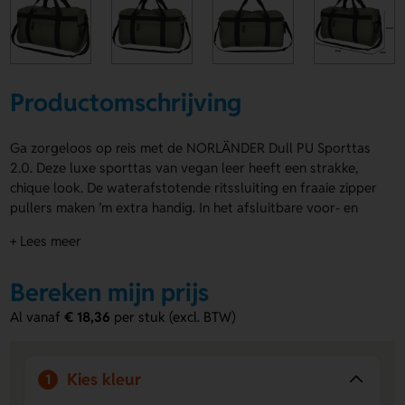
Productomschrijving
Ga zorgeloos op reis met de NORLÄNDER Dull PU Sporttas
2.0. Deze luxe sporttas van vegan leer heeft een strakke,
chique look. De waterafstotende ritssluiting en fraaie zipper
pullers maken ’m extra handig. In het afsluitbare voor- en
zijvak bewaar je kleine spullen veilig. Draag de NORLÄNDER
+ Lees meer
Dull PU Sporttas 2.0 aan de hengsels of met de verstelbare
schouderband. Dankzij de drukposities laat je eenvoudig een
Bereken mijn prijs
logo, naam of eigen ontwerp aanbrengen. Verkrijgbaar in
Groen en Zwart. Bestel of vraag een prijs op.
Al vanaf
€ 18,36
per stuk (excl. BTW)
Voordelen van de NORLÄNDER Dull PU
Sporttas 2.0
Kies kleur
1
Ruimte voor al je spullen
met een inhoud van 36 liter