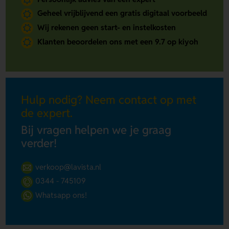
Geheel vrijblijvend een gratis digitaal voorbeeld
Wij rekenen geen start- en instelkosten
Klanten beoordelen ons met een 9.7 op kiyoh
Hulp nodig? Neem contact op met
de expert.
Bij vragen helpen we je graag
verder!
verkoop@lavista.nl
0344 - 745109
Whatsapp ons!