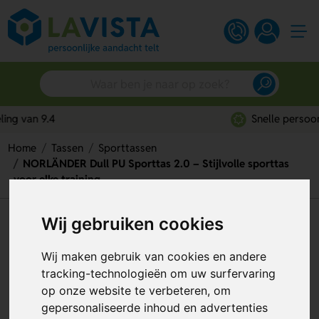
Snelle persoonlijke service
Home
Tassen
Sporttassen
NORLÄNDER Dull PU Sporttas 2.0 – Stijlvolle sporttas
voor elke training
Wij gebruiken cookies
NORLÄNDER Dull PU Sporttas
2.0 – Stijlvolle sporttas voor
Wij maken gebruik van cookies en andere
elke training
tracking-technologieën om uw surfervaring
op onze website te verbeteren, om
Artikelnummer:
332248
gepersonaliseerde inhoud en advertenties