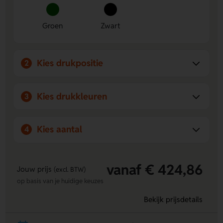
neem je alles makkelijk mee.
Bedrukbaar met logo, naam of eigen ontwerp
ideaal
Groen
Zwart
voor een herkenbare en professionele uitstraling.
Stoer en praktisch design
de tas is 100% vegan,
waterafstotend en perfect als relatiegeschenk.
Kies drukpositie
2
Kies drukkleuren
3
Kies aantal
4
vanaf € 424,86
Jouw prijs
(excl. BTW)
op basis van je huidige keuzes
Bekijk prijsdetails